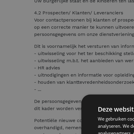
Uw burgerlijke staat en de kinderen ten las
4.2 Prospecten/ Klanten/ Leveranciers
Voor contactpersonen bij klanten of prospe
op een correcte manier te kunnen uitvoere
persoonsgegevens om onze dienstverlening
Dit is voornamelijk het versturen van infor
- uitwisseling voor het ter beschikking ste
- uitwisseling m.b.t. het aanbieden van we
- HR advies
- uitnodigingen en informatie voor opleidi
- houden van klanttevredenheidsonderzoe
- ...
De persoonsgegevens die worden verzameld
Deze websit
dit kader worden verwerkt, is het niet mog
We gebruiken coo
Potentiële nieuwe contacten door het overha
analyseren. We de
overhandigd, nemen wij u op in onze databa
analysepartners,