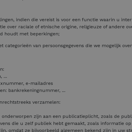
ingen, indien die vereist is voor een functie waarin u inter
ie over raciale of etnische origine, religieuze of andere o
and houdt met beperkingen;
t categorieën van persoonsgegevens die we mogelijk over 
n:
 ...
faxnummer, e-mailadres
eren: bankrekeningnummer, ...
onrechtstreeks verzamelen:
 onderworpen zijn aan een publicatieplicht, zoals de pub
vens die u zelf publiek hebt gemaakt, zoals informatie o
zijn, omdat ze bijvoorbeeld algemeen bekend zijn in uw st