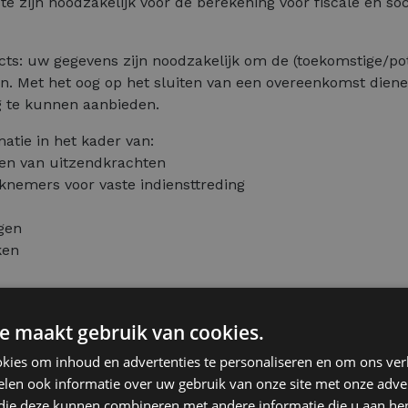
te zijn noodzakelijk voor de berekening voor fiscale en so
cts: uw gegevens zijn noodzakelijk om de (toekomstige/po
n. Met het oog op het sluiten van een overeenkomst diene
 te kunnen aanbieden.
matie in het kader van:
llen van uitzendkrachten
rknemers voor vaste indiensttreding
ngen
ken
 worden administratief en boekhoudkundig verwerkt. Indi
e maakt gebruik van cookies.
elijk om de dienstverlening waarvoor u contractueel met o
kies om inhoud en advertenties te personaliseren en om ons ver
ndigen van het visitekaartje: indien u ons op de een of a
len ook informatie over uw gebruik van onze site met onze adver
se. Wij gaan er hier van uit dat u door de overhandiging
 die deze kunnen combineren met andere informatie die u aan hen