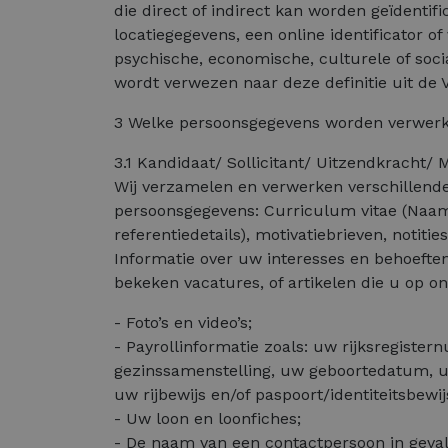
die direct of indirect kan worden geïdenti
locatiegegevens, een online identificator o
psychische, economische, culturele of socia
wordt verwezen naar deze definitie uit de 
3 Welke persoonsgegevens worden verwerk
3.1 Kandidaat/ Sollicitant/ Uitzendkracht/
Wij verzamelen en verwerken verschillend
persoonsgegevens: Curriculum vitae (Naam;
referentiedetails), motivatiebrieven, notiti
Informatie over uw interesses en behoeften
bekeken vacatures, of artikelen die u op o
- Foto’s en video’s;
- Payrollinformatie zoals: uw rijksregist
gezinssamenstelling, uw geboortedatum, uw
uw rijbewijs en/of paspoort/identiteitsbewij
- Uw loon en loonfiches;
- De naam van een contactpersoon in geval