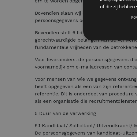
om te worden opgenomen in onze databas
of die zij hebbe
Bovendien slaan wij ook de publiek toeganke
PO
persoonsgegevens ook mogen bewaren vermi
Bovendien stelt 6 lid 1 f AVG het dat we u
gerechtvaardigde belangen van de verwerk
fundamentele vrijheden van de betrokkene 
Voor leveranciers: de persoonsgegevens di
voornamelijk om e-mailadressen van cont
Voor mensen van wie we gegevens ontvangen
heeft opgegeven als een van zijn referen
referentie. Dit is onderdeel van procedure
als een organisatie die recruitmentdienste
5 Duur van de verwerking
5.1 Kandidaat/ Sollicitant/ Uitzendkracht/
De persoonsgegevens van kandidaat-uitzendk