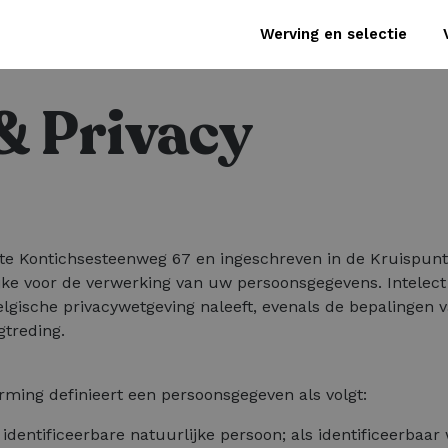
Werving en selectie
& Privacy
l te Kontichsesteenweg 67 en ingeschreven in de Kruispu
e voor de verwerking van uw persoonsgegevens. Intelect B
elgische privacywetgeving naleeft, evenals de bepalingen
treding.
ing definieert een persoonsgegeven als volgt:
f identificeerbare natuurlijke persoon; als identificeerb