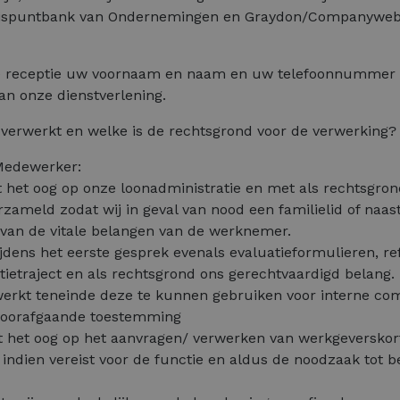
Kruispuntbank van Ondernemingen en Graydon/Companyweb
nze receptie uw voornaam en naam en uw telefoonnummer 
n onze dienstverlening.
erwerkt en welke is de rechtsgrond voor de verwerking?
 Medewerker:
het oog op onze loonadministratie en met als rechtsgron
ameld zodat wij in geval van nood een familielid of naa
van de vitale belangen van de werknemer.
tijdens het eerste gesprek evenals evaluatieformulieren, r
atietraject en als rechtsgrond ons gerechtvaardigd belang.
werkt teneinde deze te kunnen gebruiken voor interne co
 voorafgaande toestemming
t het oog op het aanvragen/ verwerken van werkgeverskor
ndien vereist voor de functie en aldus de noodzaak tot b