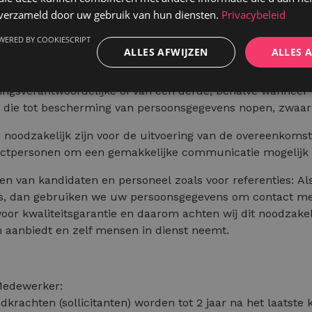
e.
n verzameld door uw gebruik van hun diensten.
Privacybeleid
lijke gegevens die wij over u vinden op in onze database. 
WERED BY COOKIESCRIPT
ts u deze publiek toegankelijk hebt gemaakt.
ALLES AFWIJZEN
ALLES 
w gegevens kunnen verwerken wanneer het "noodzakelijk [is
ingsverantwoordelijke of van een derde, behalve wanneer
die tot bescherming van persoonsgegevens nopen, zwaarde
e noodzakelijk zijn voor de uitvoering van de overeenkom
actpersonen om een gemakkelijke communicatie mogelijk
 van kandidaten en personeel zoals voor referenties: Als
ties, dan gebruiken we uw persoonsgegevens om contact m
 voor kwaliteitsgarantie en daarom achten wij dit noodzak
n aanbiedt en zelf mensen in dienst neemt.
 Medewerker:
rachten (sollicitanten) worden tot 2 jaar na het laatste 