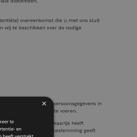
ciale doeleinden.
tentiële) overeenkomst die u met ons sluit
n wij te beschikken over de nodige
×
en u niet wilt dat uw persoonsgegevens in
ns verbonden bent uit te voeren.
keer te
ndere manier een visitekaartje heeft
tentie- en
 ook uw uitdrukkelijke toestemming geeft
 heeft verstrekt