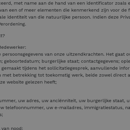
ficeerd, met name aan de hand van een identificator zoals
f van een of meer elementen die kenmerkend zijn voor de fy
le identiteit van die natuurlijke persoon. Indien deze Pri
Verordening.
t?
 Medewerker:
e persoonsgegevens van onze uitzendkrachten. Het gaat o
 geboortedatum; burgerlijke staat; contactgegevens; ople
es gemaakt tijdens het sollicitatiegesprek, aanvullende info
 met betrekking tot toekomstig werk, beide zowel direct al
nze website gelezen heeft;
ernummer, uw adres, uw anciënniteit, uw burgerlijke staa
 telefoonnummer, uw e-mailadres, immigratiestatus, natio
s;
 van nood;