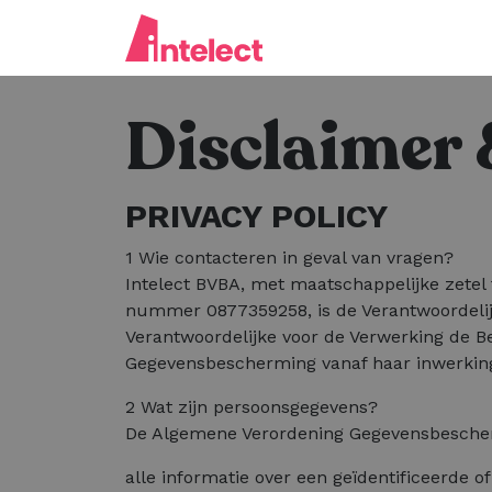
Disclaimer 
PRIVACY POLICY
1 Wie contacteren in geval van vragen?
Intelect BVBA, met maatschappelijke zete
nummer 0877359258, is de Verantwoordelijk
Verantwoordelijke voor de Verwerking de B
Gegevensbescherming vanaf haar inwerking
2 Wat zijn persoonsgegevens?
De Algemene Verordening Gegevensbescherm
alle informatie over een geïdentificeerde o