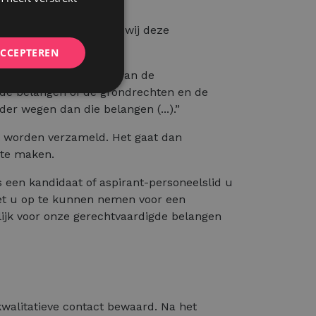
Wij gaan ervan uit dat wij deze
ACCEPTEREN
] voor de behartiging van de
 de belangen of de grondrechten en de
r wegen dan die belangen (...).”
st worden verzameld. Het gaat dan
 te maken.
 een kandidaat of aspirant-personeelslid u
et u op te kunnen nemen voor een
elijk voor onze gerechtvaardigde belangen
kwalitatieve contact bewaard. Na het