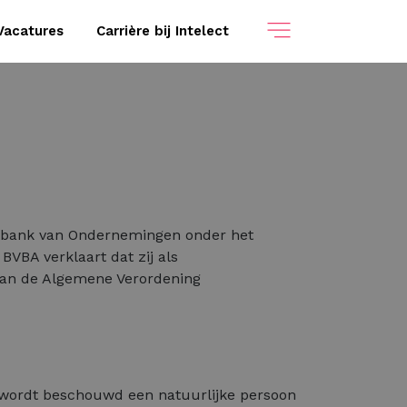
Vacatures
Carrière bij Intelect
ntbank van Ondernemingen onder het
VBA verklaart dat zij als
 van de Algemene Verordening
aar wordt beschouwd een natuurlijke persoon