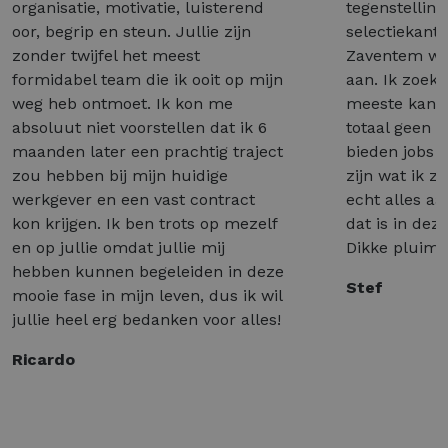
organisatie, motivatie, luisterend
tegenstelling
oor, begrip en steun. Jullie zijn
selectiekant
zonder twijfel het meest
Zaventem wél
formidabel team die ik ooit op mijn
aan. Ik zoek 
weg heb ontmoet. Ik kon me
meeste kant
absoluut niet voorstellen dat ik 6
totaal geen 
maanden later een prachtig traject
bieden jobs a
zou hebben bij mijn huidige
zijn wat ik z
werkgever en een vast contract
echt alles a
kon krijgen. Ik ben trots op mezelf
dat is in dez
en op jullie omdat jullie mij
Dikke pluim 
hebben kunnen begeleiden in deze
Stef
mooie fase in mijn leven, dus ik wil
jullie heel erg bedanken voor alles!
Ricardo