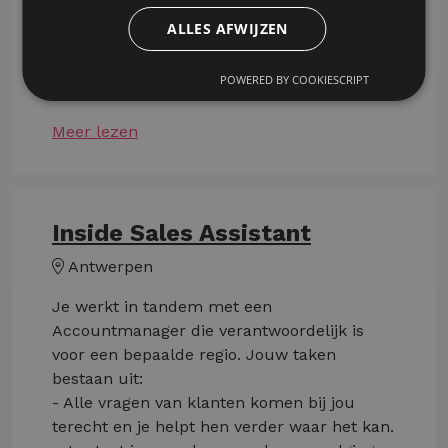
en speelt hier actief op in.
ALLES AFWIJZEN
Klinkt dit als een functie die bij jou past?
POWERED BY COOKIESCRIPT
Solliciteer dan nu via deze website!
Meer lezen
Inside Sales Assistant
Antwerpen
Je werkt in tandem met een
Accountmanager die verantwoordelijk is
voor een bepaalde regio. Jouw taken
bestaan uit:
- Alle vragen van klanten komen bij jou
terecht en je helpt hen verder waar het kan.