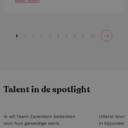
Meer lezen
1
2
3
4
5
6
7
8
9
10
Talent in de spotlight
Ik wil Team Zaventem bedanken
Uiterst tevre
voor hun geweldige werk,
in bijzonder 