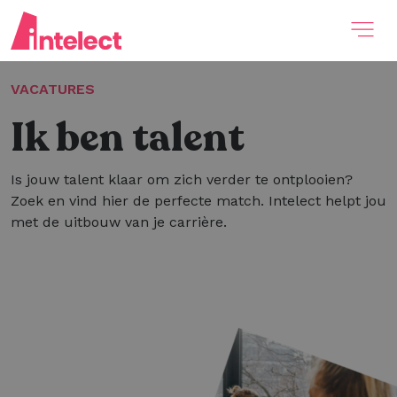
VACATURES
Ik ben talent
Is jouw talent klaar om zich verder te ontplooien?
Zoek en vind hier de perfecte match. Intelect helpt jou
met de uitbouw van je carrière.