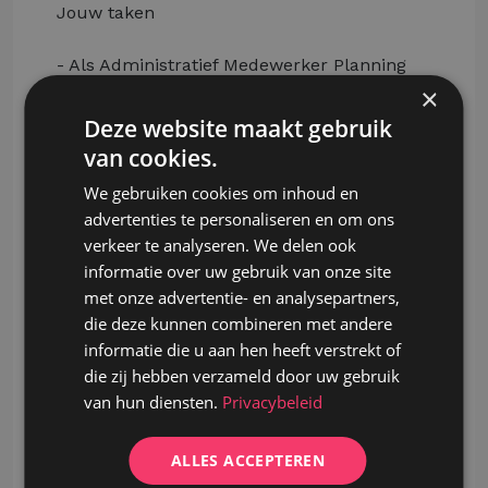
Jouw taken
- Als Administratief Medewerker Planning
ben jij de spil van de afterservice. Je zorgt
×
ervoor dat onderhouden en herstellingen
Deze website maakt gebruik
vlot worden ingepland en opgevolgd, terwijl
van cookies.
je klanten een uitstekende service biedt.
We gebruiken cookies om inhoud en
- Je neemt proactief contact op met klanten
advertenties te personaliseren en om ons
om dossiers op te volgen.
verkeer te analyseren. We delen ook
- Je beantwoordt inkomende vragen van
informatie over uw gebruik van onze site
klanten en plant onderhouden en
met onze advertentie- en analysepartners,
herstellingen efficiënt in.
die deze kunnen combineren met andere
- Je stemt dagelijks af met klanten en het
informatie die u aan hen heeft verstrekt of
aftersales-team om een vlotte
die zij hebben verzameld door uw gebruik
communicatie te garanderen.
van hun diensten.
Privacybeleid
- Je volgt offertes actief op en neemt
contact op met klanten om eventuele
vragen te beantwoorden.
ALLES ACCEPTEREN
- Je signaleert commerciële opportuniteiten