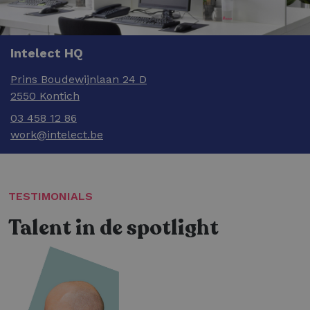
Intelect HQ
Prins Boudewijnlaan 24 D
2550 Kontich
03 458 12 86
work@intelect.be
TESTIMONIALS
Talent in de spotlight