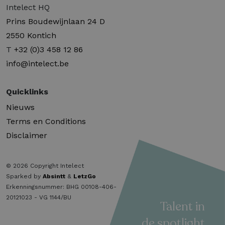
Intelect HQ
Prins Boudewijnlaan 24 D
2550 Kontich
T
+32 (0)3 458 12 86
info@intelect.be
Quicklinks
Nieuws
Terms en Conditions
Disclaimer
© 2026 Copyright Intelect
Sparked by
Absintt
&
LetzGo
Erkenningsnummer: BHG 00108-406-
20121023 - VG 1144/BU
Talent in
de spotlight