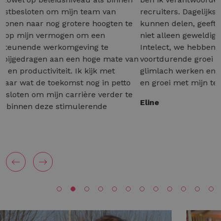
recruiters. Dagelijks mijn passie voor HR en training
kunnen delen, geeft me veel voldoening. We hebben
niet alleen geweldige professionals in dienst bij
Intelect, we hebben ook een cultuur van
voortdurende groei en leren. Ik kom elke dag met de
glimlach werken en ik kijk uit naar toekomstig succes
en groei met mijn team!
Eline
Previous
Next