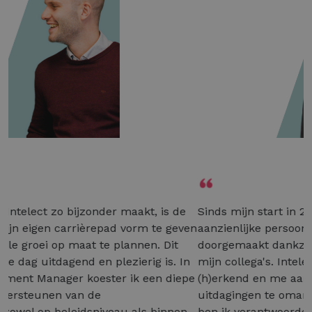
Sinds mijn start in 2019 bij Intelect als recruiter heb ik
aanzienlijke persoonlijke en professionele groei
doorgemaakt dankzij de geweldige ondersteuning van
mijn collega's. Intelect heeft mijn sterke punten
(h)erkend en me aangemoedigd om nieuwe
uitdagingen te omarmen. Als HR & Training consultant
ben ik verantwoordelijk voor het opleiden van nieuwe