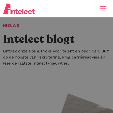
NIEUWS
Intelect blogt
Ontdek onze tips & tricks voor talent en bedrijven. Blijf
op de hoogte van rekrutering, krijg carrièreadvies en
lees de laatste Intelect-nieuwtjes.