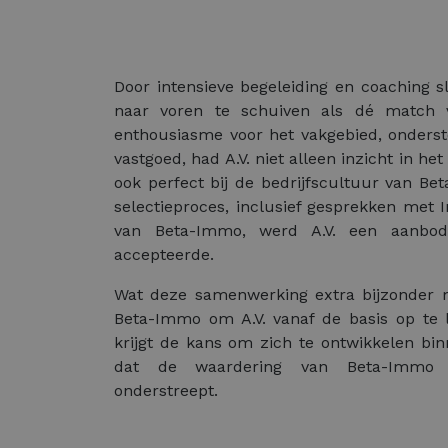
Door intensieve begeleiding en coaching sl
naar voren te schuiven als dé match 
enthousiasme voor het vakgebied, onderst
vastgoed, had A.V. niet alleen inzicht in he
ook perfect bij de bedrijfscultuur van B
selectieproces, inclusief gesprekken met 
van Beta-Immo, werd A.V. een aanbo
accepteerde.
Wat deze samenwerking extra bijzonder m
Beta-Immo om A.V. vanaf de basis op te l
krijgt de kans om zich te ontwikkelen bin
dat de waardering van Beta-Immo
onderstreept.