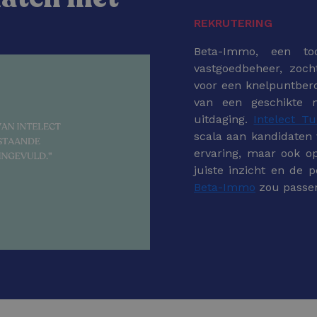
REKRUTERING
Beta-Immo, een too
vastgoedbeheer, zoc
voor een knelpuntber
van een geschikte 
uitdaging.
Intelect T
scala aan kandidaten v
ervaring, maar ook op
juiste inzicht en de 
Beta-Immo
zou passe