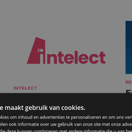
RE
INTELECT
E
20 jaar talent in de
s
e maakt gebruik van cookies.
spotlight
Le
kies om inhoud en advertenties te personaliseren en om ons ver
Lees meer
len ook informatie over uw gebruik van onze site met onze adver
 die deze kunnen combineren met andere informatie die u aan hen