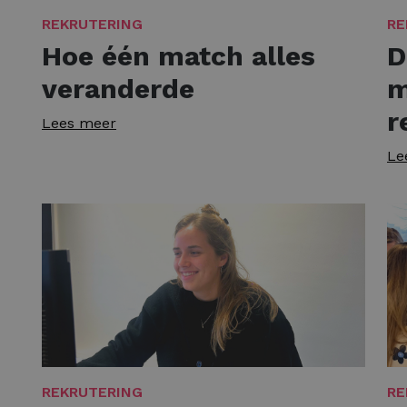
REKRUTERING
RE
Hoe één match alles
D
veranderde
m
r
Lees meer
Le
REKRUTERING
RE