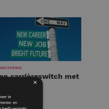
KRUTERING
en carrièreswitch met
×
maak
es meer
keer te
tentie- en
 heeft verstrekt