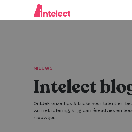
NIEUWS
Intelect blo
Ontdek onze tips & tricks voor talent en bed
van rekrutering, krijg carrièreadvies en lees
nieuwtjes.