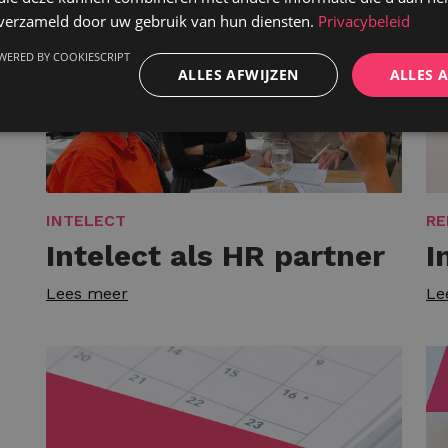
n verzameld door uw gebruik van hun diensten.
Privacybeleid
WERED BY COOKIESCRIPT
ALLES AFWIJZEN
ALLES 
INTELECT
RE
Intelect als HR partner
I
Lees meer
Le