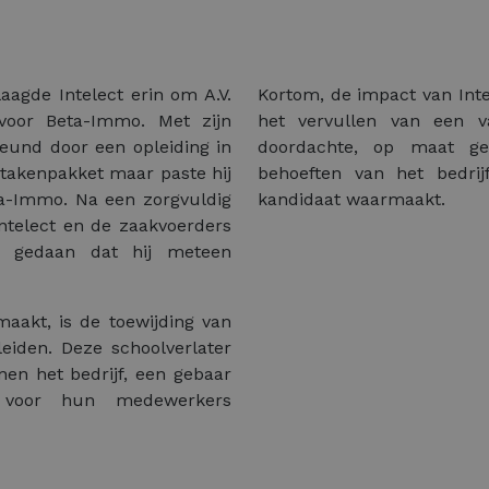
aagde Intelect erin om A.V.
Kortom, de impact van Inte
voor Beta-Immo. Met zijn
het vervullen van een v
eund door een opleiding in
doordachte, op maat ge
t takenpakket maar paste hij
behoeften van het bedri
eta-Immo. Na een zorgvuldig
kandidaat waarmaakt.
Intelect en de zaakvoerders
d gedaan dat hij meteen
aakt, is de toewijding van
eiden. Deze schoolverlater
nen het bedrijf, een gebaar
 voor hun medewerkers