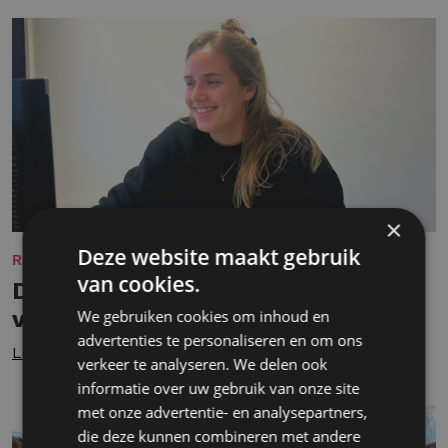
×
Deze website maakt gebruik
REKRUTERING
van cookies.
De veelzijdigheid van rekruteren
voor KMO's bij intelect
We gebruiken cookies om inhoud en
advertenties te personaliseren en om ons
Lees meer
verkeer te analyseren. We delen ook
informatie over uw gebruik van onze site
met onze advertentie- en analysepartners,
die deze kunnen combineren met andere