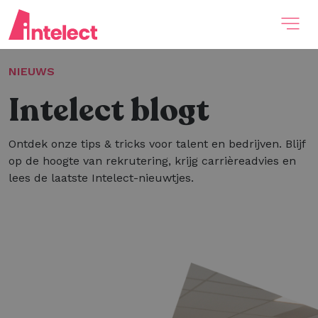
NIEUWS
Intelect blogt
Ontdek onze tips & tricks voor talent en bedrijven. Blijf
op de hoogte van rekrutering, krijg carrièreadvies en
lees de laatste Intelect-nieuwtjes.