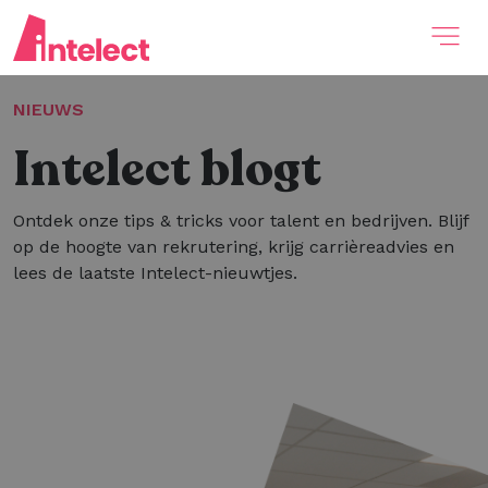
NIEUWS
Intelect blogt
Ontdek onze tips & tricks voor talent en bedrijven. Blijf
op de hoogte van rekrutering, krijg carrièreadvies en
lees de laatste Intelect-nieuwtjes.