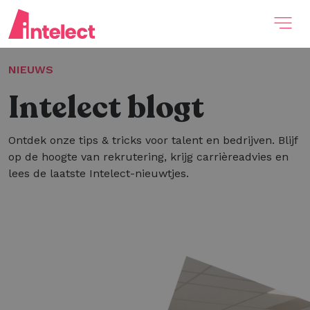
NIEUWS
Intelect blogt
Ontdek onze tips & tricks voor talent en bedrijven. Blijf
op de hoogte van rekrutering, krijg carrièreadvies en
lees de laatste Intelect-nieuwtjes.