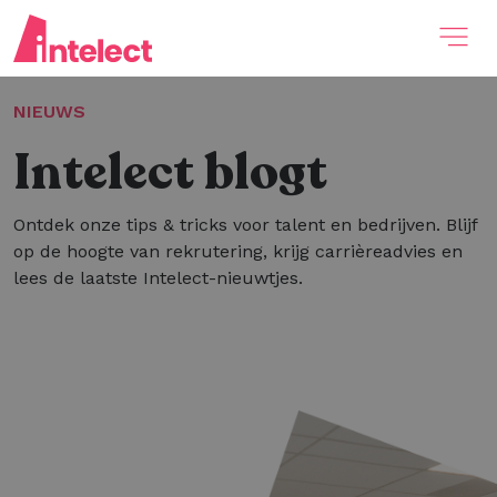
NIEUWS
Intelect blogt
Ontdek onze tips & tricks voor talent en bedrijven. Blijf
op de hoogte van rekrutering, krijg carrièreadvies en
lees de laatste Intelect-nieuwtjes.