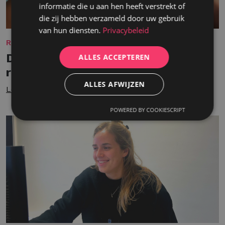
informatie die u aan hen heeft verstrekt of
die zij hebben verzameld door uw gebruik
van hun diensten.
Privacybeleid
REKRUTERING
De waarde van mensgericht
ALLES ACCEPTEREN
recruitment
ALLES AFWIJZEN
Lees meer
POWERED BY COOKIESCRIPT