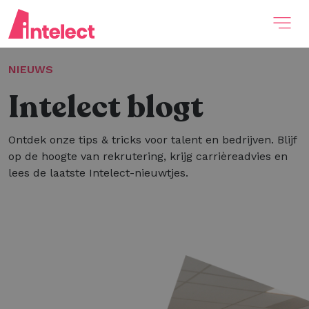
NIEUWS
Intelect blogt
Ontdek onze tips & tricks voor talent en bedrijven. Blijf
op de hoogte van rekrutering, krijg carrièreadvies en
lees de laatste Intelect-nieuwtjes.