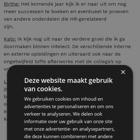
Birthe:
Het komende jaar kijk ik er naar uit om nog
meer successen te boeken en eventueel te proeven
van andere onderdelen die HR-gerelateerd
zijn.
Kato:
Ik kijk nog uit naar de verdere groei die ik ga
doormaken binnen Intelect. De verschillende interne
en externe opleidingen en uiteraard ook naar de
ongetwijfeld toffe afterworks met de collega’s op
vrijdag die nog zullen volgen!
×
Deze website maakt gebruik
Luna:
Ik kijk er naar uit om nog meer te leren on the
van cookies.
job of uit opleidingen. Ook ervaring blijven opdoen
binnen de sector en het werkveld. Als laatste kijk ik
We gebruiken cookies om inhoud en
ook enorm uit naar leuke teambuildings zoals
advertenties te personaliseren en om ons
kwartaal meetings, weekends, apéro’kes met het
verkeer te analyseren. We delen ook
kantoor,..
informatie over uw gebruik van onze site
met onze advertentie- en analysepartners,
die deze kunnen combineren met andere