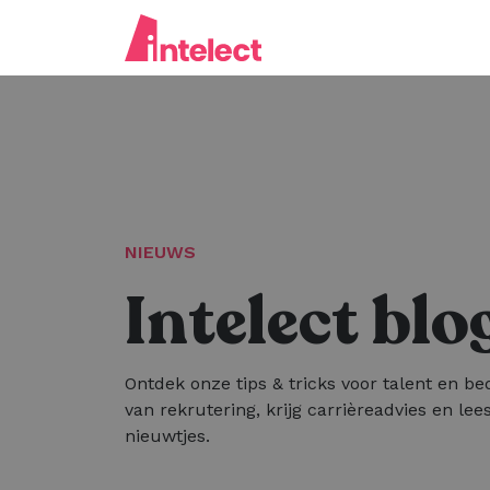
NIEUWS
Intelect blo
Ontdek onze tips & tricks voor talent en bed
van rekrutering, krijg carrièreadvies en lees
nieuwtjes.