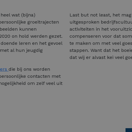
heel wat (bijna)
Last but not least, het ma
ersoonlijke groeitrajecten
uitgesproken bedrijfscultuu
orbeelden kunnen
activiteiten in het vooruitz
n 2020 on hold werden gezet.
compenseren voor dat som
l doende leren en het gevoel
te maken om met veel goest
 met al hun jeugdig
stappen. Want dat het boeie
dat wij er alvast kei veel g
ters
die bij ons worden
 persoonlijke contacten met
ogelijkheid om zelf veel uit