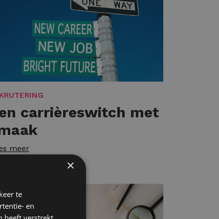
KRUTERING
en carrièreswitch met
maak
es meer
×
keer te
tentie- en
 heeft verstrekt