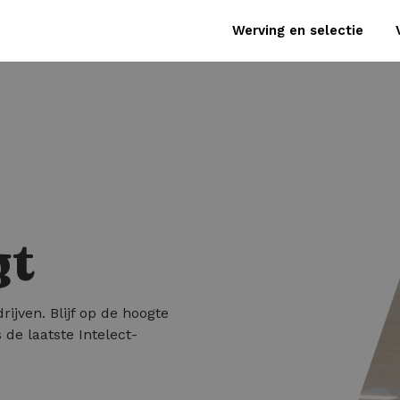
Werving en selectie
gt
rijven. Blijf op de hoogte
 de laatste Intelect-