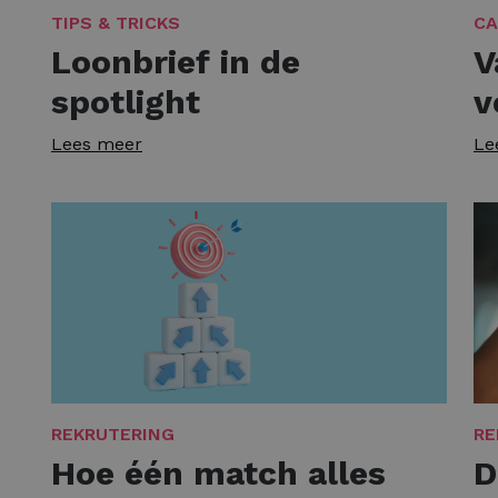
TIPS & TRICKS
CA
Loonbrief in de
V
spotlight
v
Lees meer
Le
REKRUTERING
RE
Hoe één match alles
D