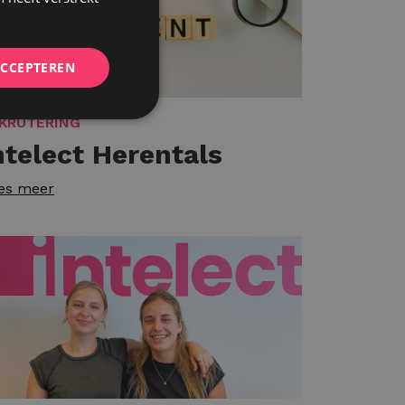
ACCEPTEREN
KRUTERING
ntelect Herentals
es meer