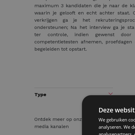
maximum 3 kandidaten die je naar de kla
waarin je gelooft en echt achter staat.
verkrijgen ga je het rekruteringspr
ondersteunen; Na het interview ga je st
ter controle, indien gewenst do
competentietesten afnemen, proefdagen 
begeleiden tot opstart.
Type
Deze websit
Ontdek meer op onze social
We gebruiken coo
media kanalen
analyseren. We de
analysepartners,