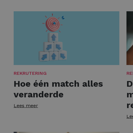
REKRUTERING
RE
Hoe één match alles
D
veranderde
m
r
Lees meer
Le