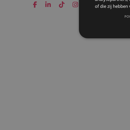
of die zij hebbe
PO