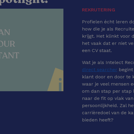
REKRUTERING
Profielen écht leren d
how die je als Recruite
krijgt. Het klinkt voor
het vaak dat er niet 
een CV staat.
Wat je als Intelect Re
direct searcher
begint
klant door en door te 
waar je veel mensen ee
om dan stap per stap k
naar de fit op vlak va
persoonlijkheid. Zal he
carrièredoel van de k
bieden heeft?