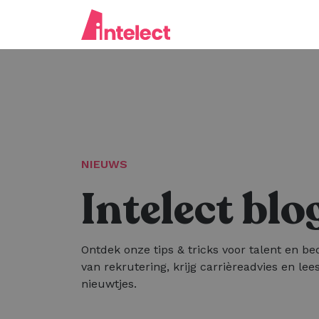
NIEUWS
Intelect blo
Ontdek onze tips & tricks voor talent en bed
van rekrutering, krijg carrièreadvies en lees
nieuwtjes.