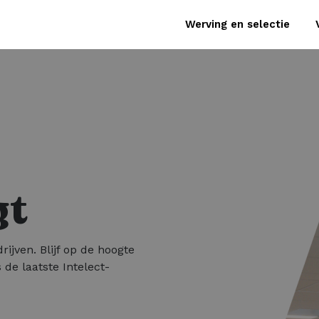
Werving en selectie
gt
rijven. Blijf op de hoogte
 de laatste Intelect-