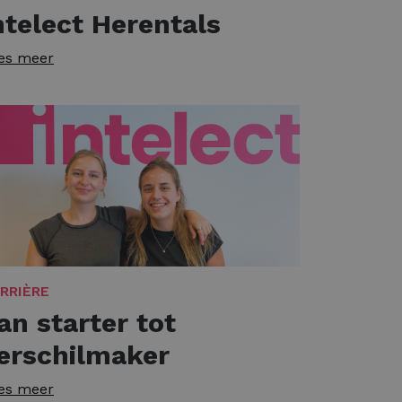
ntelect Herentals
es meer
RRIÈRE
an starter tot
erschilmaker
es meer