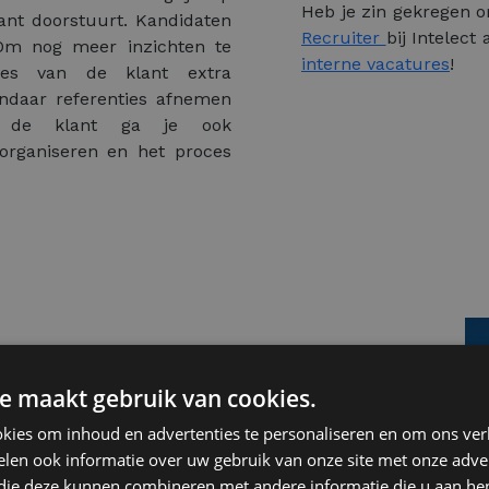
Heb je zin gekregen 
nt doorstuurt. Kandidaten
Recruiter
bij Intelec
 Om nog meer inzichten te
interne vacatures
!
oces van de klant extra
andaar referenties afnemen
or de klant ga je ook
organiseren en het proces
e maakt gebruik van cookies.
kies om inhoud en advertenties te personaliseren en om ons ver
len ook informatie over uw gebruik van onze site met onze adver
 die deze kunnen combineren met andere informatie die u aan hen