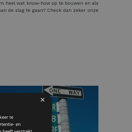
om heel wat know-how op te bouwen en als
t aan de slag te gaan? Check dan zeker onze
×
keer te
tentie- en
 heeft verstrekt