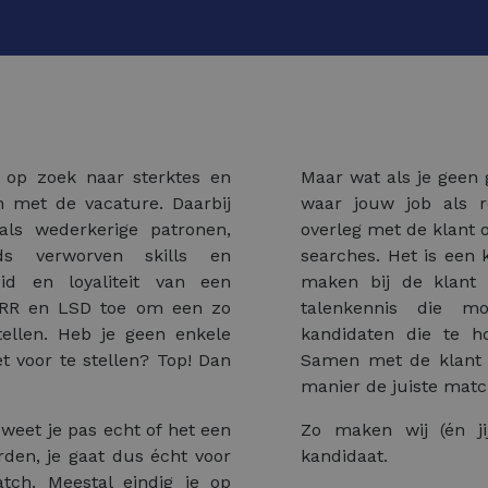
 op zoek naar sterktes en
Maar wat als je geen g
h met de vacature. Daarbij
waar jouw job als r
als wederkerige patronen,
overleg met de klant o
eds verworven skills en
searches. Het is een
id en loyaliteit van een
maken bij de klant
TARR en LSD toe om een zo
talenkennis die mo
tellen. Heb je geen enkele
kandidaten die te ho
 voor te stellen? Top! Dan
Samen met de klant 
manier de juiste matc
 weet je pas echt of het een
Zo maken wij (én ji
rden, je gaat dus écht voor
kandidaat.
tch. Meestal eindig je op