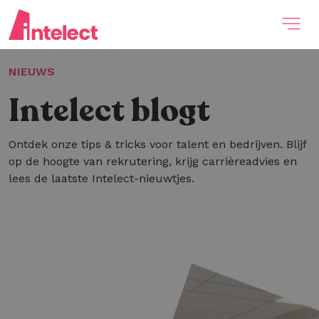
NIEUWS
Intelect blogt
Ontdek onze tips & tricks voor talent en bedrijven. Blijf
op de hoogte van rekrutering, krijg carrièreadvies en
lees de laatste Intelect-nieuwtjes.