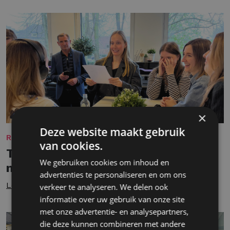
×
Deze website maakt gebruik
REKRUTERING
van cookies.
Terugblikken op mijn eerste 9
We gebruiken cookies om inhoud en
maanden als Junior Recruiter
advertenties te personaliseren en om ons
Lees meer
verkeer te analyseren. We delen ook
informatie over uw gebruik van onze site
met onze advertentie- en analysepartners,
die deze kunnen combineren met andere