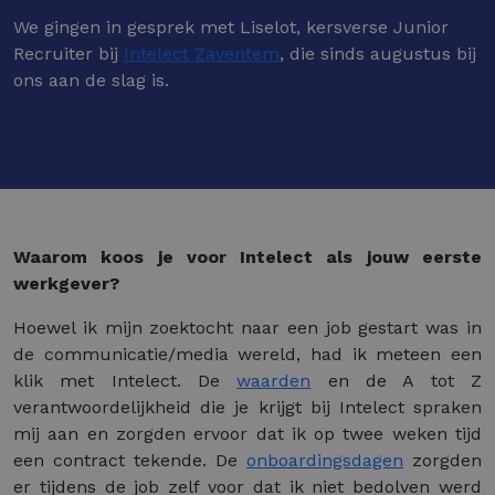
We gingen in gesprek met Liselot, kersverse Junior
Recruiter bij
Intelect Zaventem
, die sinds augustus bij
ons aan de slag is.
Waarom koos je voor Intelect als jouw eerste
werkgever?
Hoewel ik mijn zoektocht naar een job gestart was in
de communicatie/media wereld, had ik meteen een
klik met Intelect. De
waarden
en de A tot Z
verantwoordelijkheid die je krijgt bij Intelect spraken
mij aan en zorgden ervoor dat ik op twee weken tijd
een contract tekende. De
onboardingsdagen
zorgden
er tijdens de job zelf voor dat ik niet bedolven werd