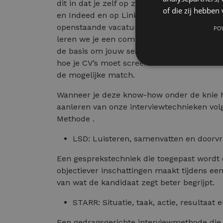
dit in dat je zelf op zoek gaat via verschil
of die zij hebbe
en Indeed en op LinkedIn naar potentiële 
openstaande vacatures. Om hier efficiënt 
PO
leren we je een competentieprofiel opmake
de basis om jouw search op te starten. Ver
hoe je CV’s moet screenen om een inschat
de mogelijke match.
Wanneer je deze know-how onder de knie h
aanleren van onze interviewtechnieken vo
Methode .
LSD: Luisteren, samenvatten en doorvr
Een gesprekstechniek die toegepast wordt 
objectiever inschattingen maakt tijdens ee
van wat de kandidaat zegt beter begrijpt.
STARR: Situatie, taak, actie, resultaat e
Een gedragsgerichte interviewmethode die 