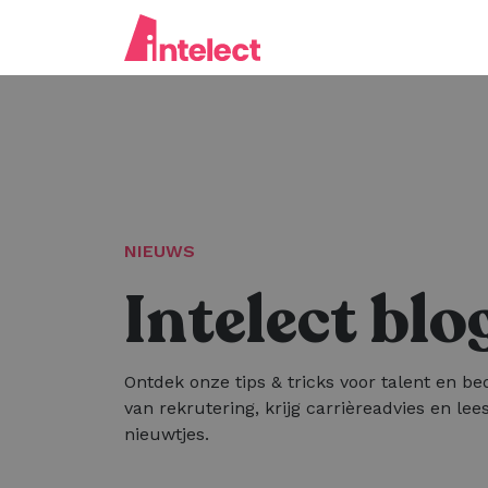
NIEUWS
Intelect blo
Ontdek onze tips & tricks voor talent en bed
van rekrutering, krijg carrièreadvies en lees
nieuwtjes.