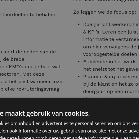
Zo leggen we de focus op:
ntoordoelen te behalen
Doelgericht werken: he
& KPI’s. Leren een juist
informatie te verzamel
om hier vervolgens de 
n leert de noden van de
vooropgestelde doelen 
j de brede
Efficiëntie in het werk:
sche KMO’s doe je heel wat
het snelst tot het gewe
 sectoren. Met deze
Plannen & organiseren: 
s je het best wanneer inzet
bij de klant en het zo 
op elke rekruteringsvraag
doorgaan op een momen
klant past.
Creativiteit: oplossing
e maakt gebruik van cookies.
oplossing.
kies om inhoud en advertenties te personaliseren en om ons ver
len ook informatie over uw gebruik van onze site met onze adver
h principe. Concreet houdt
 die deze kunnen combineren met andere informatie die u aan hen
Administratie – socia