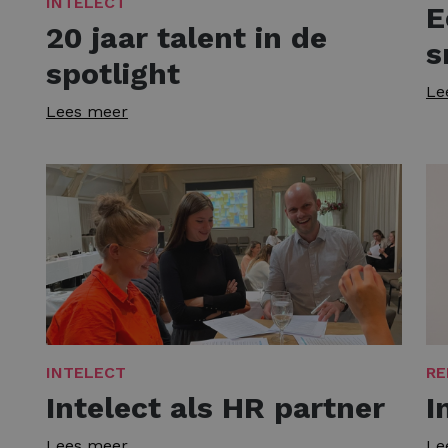
INTELECT
E
20 jaar talent in de
s
spotlight
Le
Lees meer
INTELECT
RE
Intelect als HR partner
I
Lees meer
Le