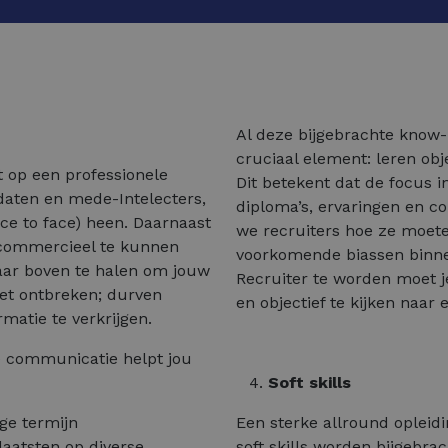
Al deze bijgebrachte know-
cruciaal element: leren obje
t op een professionele
Dit betekent dat de focus in
aten en mede-Intelecters,
diploma’s, ervaringen en c
face to face) heen. Daarnaast
we recruiters hoe ze moet
k commercieel te kunnen
voorkomende biassen binne
ar boven te halen om jouw
Recruiter te worden moet je
niet ontbreken; durven
en objectief te kijken naar
matie te verkrijgen.
le communicatie helpt jou
Soft skills
ge termijn
Een sterke allround opleidi
laatsten op diverse
soft skills worden bijgebrac