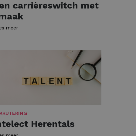
en carrièreswitch met
maak
es meer
KRUTERING
ntelect Herentals
es meer