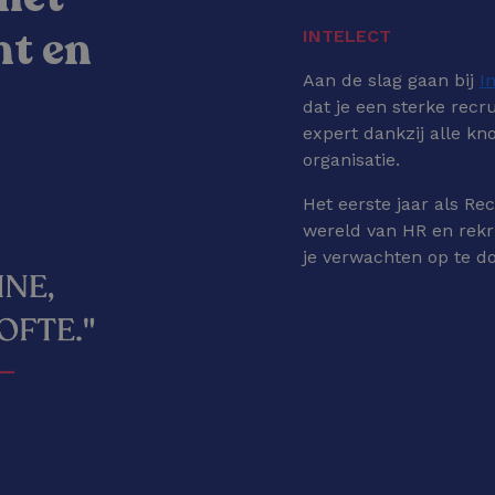
nt en
INTELECT
Aan de slag gaan bij
I
dat je een sterke recr
expert dankzij alle k
organisatie.
Het eerste jaar als R
wereld van HR en rek
je verwachten op te do