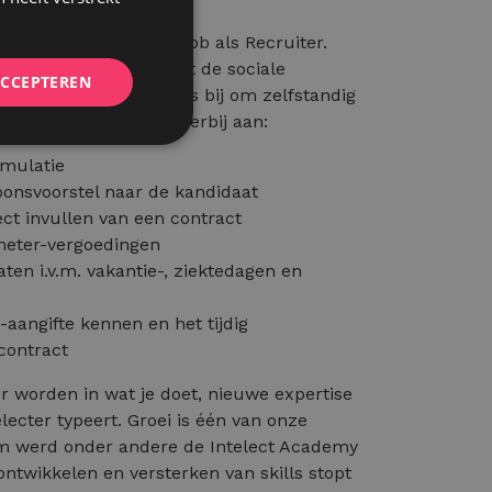
stratie kijken bij de job als Recruiter.
 rekening te houden met de sociale
ACCEPTEREN
gt je de nodige kennis bij om zelfstandig
jouw dossiers. Denk hierbij aan:
mulatie
onsvoorstel naar de kandidaat
t invullen van een contract
meter-vergoedingen
ten i.v.m. vakantie-, ziektedagen en
aangifte kennen en het tijdig
contract
ter worden in wat je doet, nieuwe expertise
lecter typeert. Groei is één van onze
rom werd onder andere de Intelect Academy
ontwikkelen en versterken van skills stopt