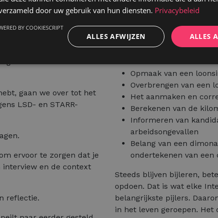
lende jobboards zoals VDAB
n verzameld door uw gebruik van hun diensten.
Privacybeleid
kandidaten voor de
Uiteraard komt er ook admini
mee aan de slag te gaan,
WERED BY COOKIESCRIPT
Hierbij dien je ook steeds
ALLES AFWIJZEN
ALLES 
n per vacature. Dit vormt
wetgeving. Team Admin bren
volgens brengen we je bij
aan de slag te kunnen met 
ting te kunnen maken van
Opmaak van een loonsi
Overbrengen van een lo
ebt, gaan we over tot het
Het aanmaken en correc
lgens LSD- en STARR-
Berekenen van de kilo
Informeren van kandida
arbeidsongevallen
agen.
Belang van een dimona-
om ervoor te zorgen dat je
ondertekenen van een 
n interview en de context
Steeds blijven bijleren, be
opdoen. Dat is wat elke Inte
n reflectie.
belangrijkste pijlers. Daa
in het leven geroepen. Het 
peilt naar eerder gesteld