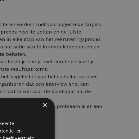
t leren werken met vooropgestelde targets
 proces neer te zetten en de juiste
en in elke stap van het rekruteringsproces
juiste actie aan te kunnen koppelen en zo
te behalen.
 we leren je hoe je met een beperkte tijd
nste resultaat komt.
het begeleiden van het sollicitatieproces
organiseren dat een interview snel kan
t dat zowel voor de kandidaat als de
×
sgericht werken. Voor elk probleem is er een
keer te
tentie- en
 heeft verstrekt
al recht