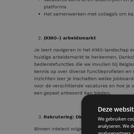
platforms
Het samenwerken met collega’s om ka
(KMO-) arbeidsmarkt
Je leert navigeren in het KMO-landschap e
huidige arbeidsmarkt te herkennen. Dankzi
bediendefuncties die we invullen bij Belgi
kennis op over diverse functieprofielen en
inzichten leer je inschatten welke jobboard
voor de verschillende vacatures en hoe je 
een gepast antwoord kan bieden.
Deze websit
Rekrutering: Direct search
We gebruiken coo
analyseren. We de
Binnen Intelect volgen we het Direct Searc
analysepartners,