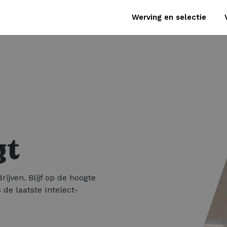
Werving en selectie
gt
rijven. Blijf op de hoogte
 de laatste Intelect-