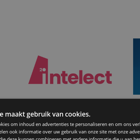
RE
INTELECT
E
e maakt gebruik van cookies.
20 jaar talent in de
s
kies om inhoud en advertenties te personaliseren en om ons ver
spotlight
len ook informatie over uw gebruik van onze site met onze adver
Le
 die deze kunnen combineren met andere informatie die u aan hen