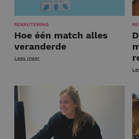
REKRUTERING
RE
Hoe één match alles
D
veranderde
m
r
Lees meer
Le