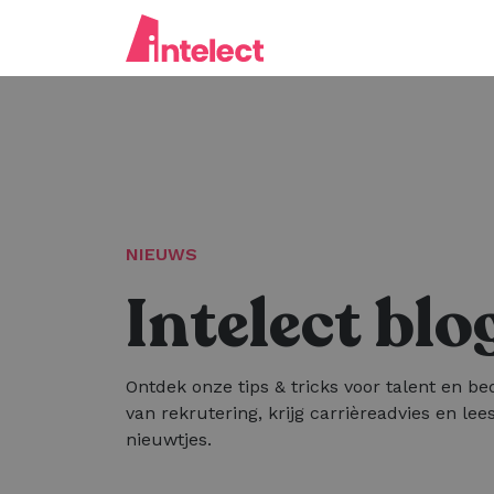
NIEUWS
Intelect blo
Ontdek onze tips & tricks voor talent en bed
van rekrutering, krijg carrièreadvies en lees
nieuwtjes.