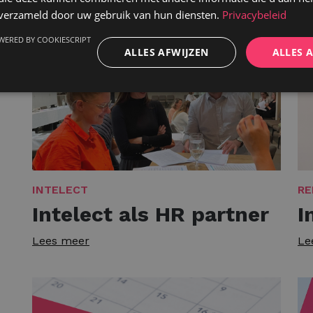
Lees meer
n verzameld door uw gebruik van hun diensten.
Privacybeleid
WERED BY COOKIESCRIPT
ALLES AFWIJZEN
ALLES 
INTELECT
RE
Intelect als HR partner
I
Lees meer
Le