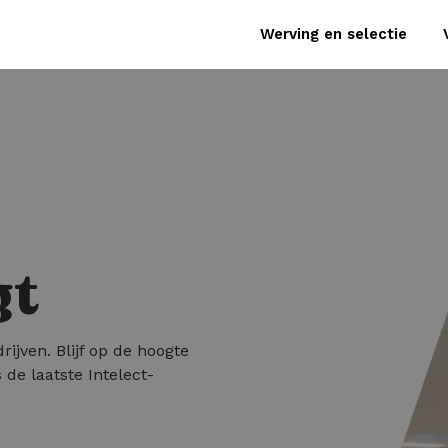
Werving en selectie
gt
rijven. Blijf op de hoogte
 de laatste Intelect-