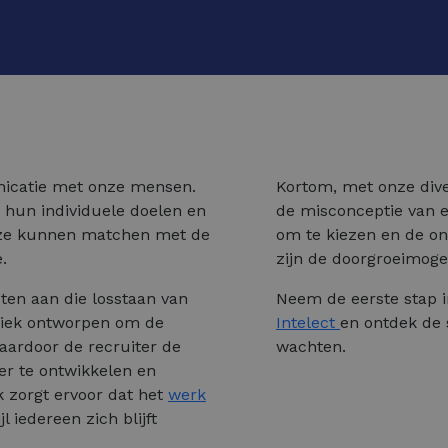
icatie met onze mensen.
Kortom, met onze div
 hun individuele doelen en
de misconceptie van ee
deze kunnen matchen met de
om te kiezen en de on
.
zijn de doorgroeimogel
cten aan die losstaan van
Neem de eerste stap i
ifiek ontworpen om de
Intelect
en ontdek de 
aardoor de recruiter de
wachten.
er te ontwikkelen en
 zorgt ervoor dat het
werk
jl iedereen zich blijft