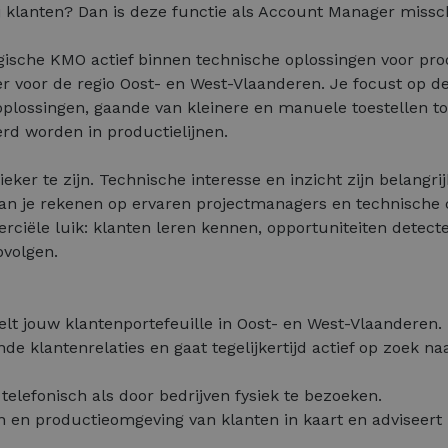
 klanten? Dan is deze functie als Account Manager misschi
gische KMO actief binnen technische oplossingen voor pr
 voor de regio Oost- en West-Vlaanderen. Je focust op d
oplossingen, gaande van kleinere en manuele toestellen t
rd worden in productielijnen.
ieker te zijn. Technische interesse en inzicht zijn belangri
an je rekenen op ervaren projectmanagers en technische c
erciële luik: klanten leren kennen, opportuniteiten detect
pvolgen.
elt jouw klantenportefeuille in Oost- en West-Vlaanderen.
de klantenrelaties en gaat tegelijkertijd actief op zoek n
telefonisch als door bedrijven fysiek te bezoeken.
n en productieomgeving van klanten in kaart en adviseert