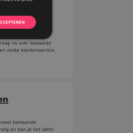
stellen, het
ACCEPTEREN
theek en werkplaats.
vraag na over bepaalde
en vlotte klantenservice.
en
 zowel bestaande
dig en ben je het liefst