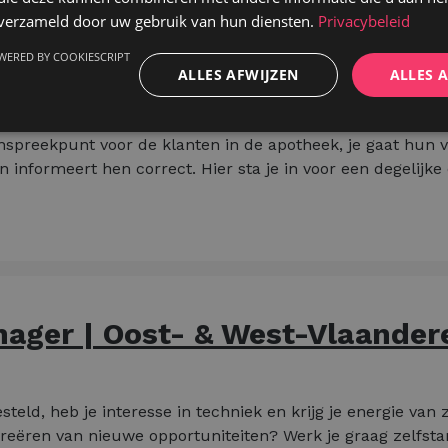
n verzameld door uw gebruik van hun diensten.
Privacybeleid
start gaan met een erg divers takenpakket:
WERED BY COOKIESCRIPT
ketteren van de bereidingen tot het controleren van de toe
ALLES AFWIJZEN
ALLES 
trikt toekijken op de orde en het overzicht binnen de apo
anspreekpunt voor de klanten in de apotheek, je gaat hun 
 informeert hen correct. Hier sta je in voor een degelijke 
ager | Oost- & West-Vlaander
steld, heb je interesse in techniek en krijg je energie van
creëren van nieuwe opportuniteiten? Werk je graag zelfstan