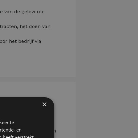
ie van de geleverde
ntracten, het doen van
r het bedrijf via
×
keer te
tijk te zetten?
tentie- en
n gezellig, ervaren team
 heeft verstrekt