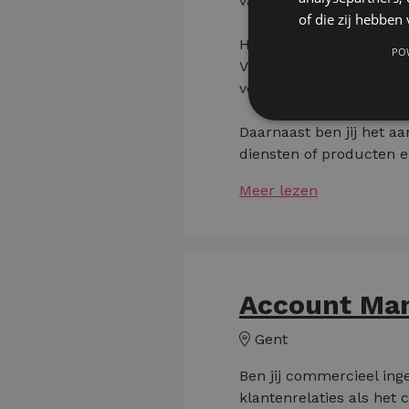
van collega's.
of die zij hebbe
Hier zal je meteen van 
PO
Van het uitvoeren en eti
voorraadbeheer en het s
Daarnaast ben jij het a
diensten of producten en
Meer lezen
Account Man
Gent
Ben jij commercieel inge
klantenrelaties als het 