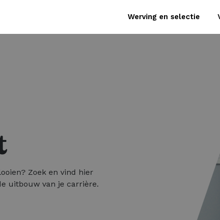
Werving en selectie
t
looien? Zoek en vind hier
e uitbouw van je carrière.