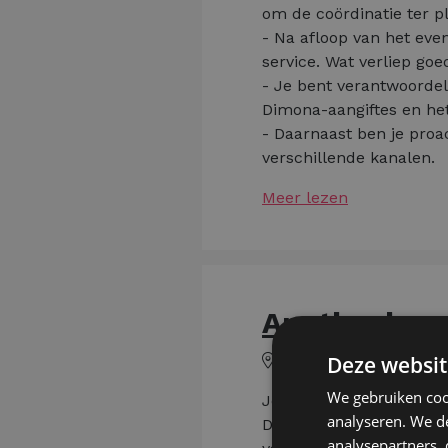
om de coördinatie ter p
- Na afloop van het eve
service. Wat verliep go
- Je bent verantwoordeli
Dimona-aangiftes en he
- Daarnaast ben je proa
verschillende kanalen.
Meer lezen
Apotheekass
Zandhoven
Deze websit
We gebruiken coo
Je diploma farmaceutisc
analyseren. We de
Dan kan je meteen aan d
analysepartners,