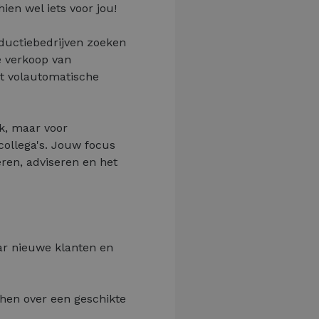
en wel iets voor jou!
oductiebedrijven zoeken
e verkoop van
ot volautomatische
jk, maar voor
ollega's. Jouw focus
eren, adviseren en het
aar nieuwe klanten en
 hen over een geschikte