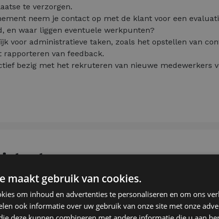
laatse te verzorgen.
nement neem je contact op met de klant voor een evaluat
ed, en waar liggen eventuele werkpunten?
jk voor administratieve taken, zoals het opstellen van co
t rapporteren van feedback.
ctief bezig met het rekruteren van nieuwe medewerkers voo
istent
e maakt gebruik van cookies.
kies om inhoud en advertenties te personaliseren en om ons ver
h-technisch assistent op zak en klaar om je kennis in prak
len ook informatie over uw gebruik van onze site met onze adver
e slag als apotheekassistent waar je zal aansluiten bij ee
 die deze kunnen combineren met andere informatie die u aan hen