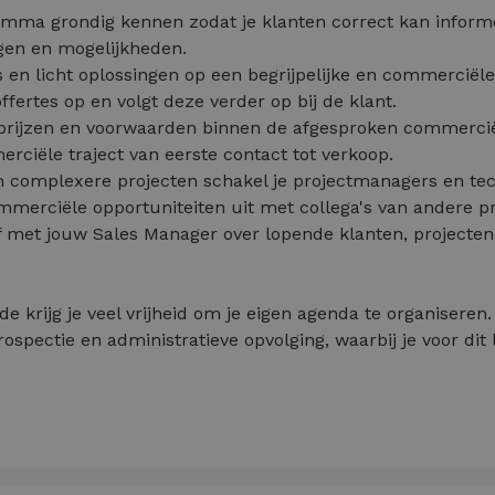
gamma grondig kennen zodat je klanten correct kan inform
gen en mogelijkheden.
s en licht oplossingen op een begrijpelijke en commerciële
ffertes op en volgt deze verder op bij de klant.
prijzen en voorwaarden binnen de afgesproken commerciële
rciële traject van eerste contact tot verkoop.
ch complexere projecten schakel je projectmanagers en tec
ommerciële opportuniteiten uit met collega's van andere p
af met jouw Sales Manager over lopende klanten, projecte
e krijg je veel vrijheid om je eigen agenda te organiseren
pectie en administratieve opvolging, waarbij je voor dit l