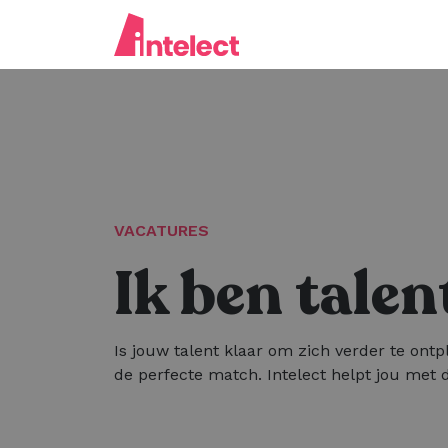
VACATURES
Ik ben talen
Is jouw talent klaar om zich verder te ontp
de perfecte match. Intelect helpt jou met d