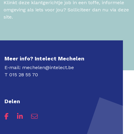
Klinkt deze klantgerichtje job in een toffe, informele
omgeving als iets voor jou? Solliciteer dan nu via deze
site.
Meer info? Intelect Mechelen
E-mail:
mechelen@intelect.be
T
015 28 55 70
Delen