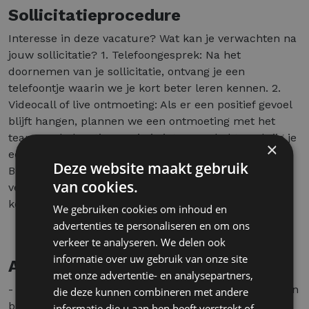
Sollicitatieprocedure
Interesse in deze vacature? Wat kan je verwachten na
jouw sollicitatie? 1. Telefoongesprek: Na het
doornemen van je sollicitatie, ontvang je een
telefoontje waarin we je kort beter leren kennen. 2.
Videocall of live ontmoeting: Als er een positief gevoel
blijft hangen, plannen we een ontmoeting met het
team op de locatie waarin je interesse hebt. Zo krijg je
×
een goed beeld van de functie en onze werkwijze.
Deze website maakt gebruik
Binnen de week mag je onze finale feedback
van cookies.
verwachten. We kijken ernaar uit om je te leren
kennen!
We gebruiken cookies om inhoud en
advertenties te personaliseren en om ons
verkeer te analyseren. We delen ook
informatie over uw gebruik van onze site
Aanbod
met onze advertentie- en analysepartners,
- De kans om een eerste relevante ervaring op te doen
die deze kunnen combineren met andere
binnen sales en business development
informatie die u aan hen heeft verstrekt of