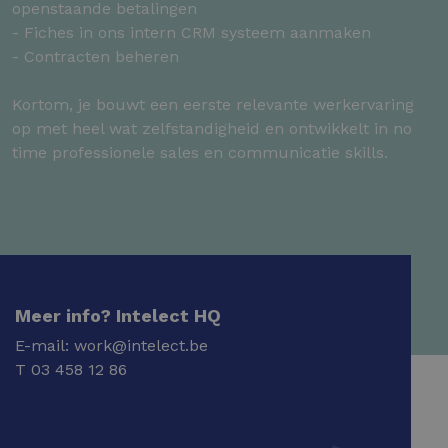
openstaande betalingen
- Fiches in ons intern CRM systeem aanmaken
- Contracten beheren
Kortom, je bouwt een eerste relevante werkervaring
op met heel wat zelfstandigheid en ontwikkelt in no
time professionele sales en communicatie skills.
Meer info? Intelect HQ
E-mail:
work@intelect.be
T
03 458 12 86