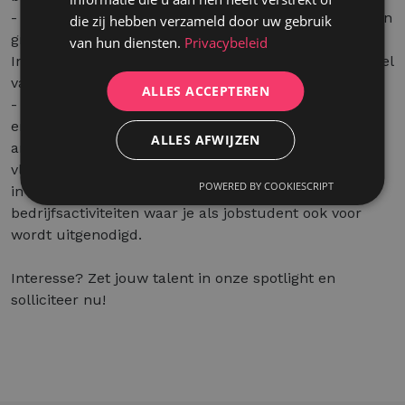
- Opleiding: we laten je niet aan jouw lot over! leren en
die zij hebben verzameld door uw gebruik
groeien staat centraal. Na een studentenjob bij
van hun diensten.
Privacybeleid
Intelect ben je heel wat meer matuur en professioneel
vaardig!
ALLES ACCEPTEREN
- Een bedrijfscultuur die je altijd zal bijblijven:
enthousiaste Intelecters met een gezonde portie
ALLES AFWIJZEN
ambitie en goesting om er elke dag opnieuw in te
vliegen. Naast hard werk ook tijd voor fun; we zetten
POWERED BY COOKIESCRIPT
in op teamspirit over de 9 kantoren heen door toffe
bedrijfsactiviteiten waar je als jobstudent ook voor
wordt uitgenodigd.
Interesse? Zet jouw talent in onze spotlight en
solliciteer nu!