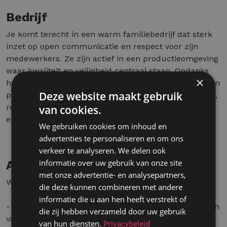
Bedrijf
Je komt terecht in een warm familiebedrijf dat sterk
inzet op open communicatie en respect voor zijn
medewerkers. Ze zijn actief in een productieomgeving
waar kwaliteit en veiligheid centraal staan. Ondanks
×
hun Vlaamse roots bouwen ze intussen actief aan hun
Deze website maakt gebruik
positie in Franstalig België. Hun kernwaarden ­ familie,
respect, innovatie, eerlijkheid en teamgeest ­ worden
van cookies.
elke dag tastbaar op de werkvloer.
We gebruiken cookies om inhoud en
advertenties te personaliseren en om ons
verkeer te analyseren. We delen ook
informatie over uw gebruik van onze site
Aanbod
met onze advertentie- en analysepartners,
Wat mag je verwachten?
die deze kunnen combineren met andere
informatie die u aan hen heeft verstrekt of
- Verloning: Een salaris afgestemd op jouw ervaring en
die zij hebben verzameld door uw gebruik
vaardigheden.
van hun diensten.
Privacybeleid