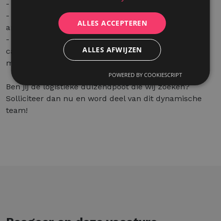
- Werkweek: 38-urenweek met 20 verlofdagen.
- Flexibiliteit: Mogelijkheid om weekendwerk op een
ALLES ACCEPTEREN
andere dag vrij te nemen.
- Extralegale voordelen: Maaltijdcheques en een
ALLES AFWIJZEN
cafetariaplan met opties zoals extra verlofdagen,
multimedia of fietsleasing.
POWERED BY COOKIESCRIPT
Ben jij de logistieke duizendpoot die wij zoeken?
Solliciteer dan nu en word deel van dit dynamische
team!