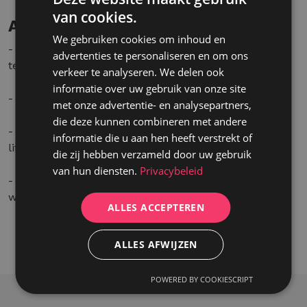
van cookies.
Aanbod
We gebruiken cookies om inhoud en
- Een leuke en dynamische werksfeer met echte
advertenties te personaliseren en om ons
teamspirit .
verkeer te analyseren. We delen ook
informatie over uw gebruik van onze site
- Maandelijkse drinks en verrassende incentives.
met onze advertentie- en analysepartners,
die deze kunnen combineren met andere
- Flexibele werkmogelijkheden en een gezonde work-
informatie die u aan hen heeft verstrekt of
life balance.
die zij hebben verzameld door uw gebruik
van hun diensten.
Privacybeleid
- Gezonde extra¹s zoals verse soep, fruit en
wandelmomenten met collega¹s.
ALLES ACCEPTEREN
ALLES AFWIJZEN
POWERED BY COOKIESCRIPT