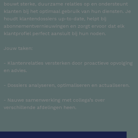
bouwt sterke, duurzame relaties op en ondersteunt
klanten bij het optimaal gebruik van hun diensten. Je
houdt klantendossiers up-to-date, helpt bij
abonnementvernieuwingen en zorgt ervoor dat elk
klantprofiel perfect aansluit bij hun noden.
Jouw taken:
- Klantenrelaties versterken door proactieve opvolging
en advies.
- Dossiers analyseren, optimaliseren en actualiseren.
- Nauwe samenwerking met collega¹s over
verschillende afdelingen heen.