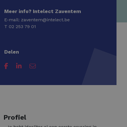
Meer info? Intelect Zaventem
E-mail:
zaventem@intelect.be
T
02 253 79 01
Delen
Profiel
- Je hebt idealiter al een eerste ervaring in