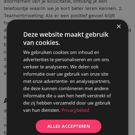
doornemen van je sollicitatie, ontvang je een
telefoontje waarin we je kort beter leren kennen. 2.
Teamontmoeting: Als er een positief gevoel blijft
hangen, plannen we ontmoetingen met het team op
×
de locatie waarin je interesse hebt. Zo krijg je een goed
Deze website maakt gebruik
beeld van de functie en onze werkwijze. 3.
van cookies.
Eindgesprek: De laatste stap bestaat uit enkele
competentietesten en een gesprek met een van onze
We gebruiken cookies om inhoud en
zaakvoerders op ons hoofdkantoor in Kontich. Binnen
advertenties te personaliseren en om ons
de week mag je onze finale feedback verwachten. We
verkeer te analyseren. We delen ook
kijken ernaar uit om je te leren kennen!
informatie over uw gebruik van onze site
met onze advertentie- en analysepartners,
die deze kunnen combineren met andere
informatie die u aan hen heeft verstrekt of
Aanbod
die zij hebben verzameld door uw gebruik
van hun diensten.
Privacybeleid
Wat bieden wij jou?
- Een aantrekkelijk maandelijks loon met bonussen,
maaltijd- en ecocheques en hospitalisatie- en
ALLES ACCEPTEREN
tandzorgverzekering.