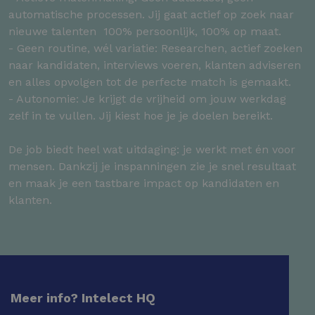
automatische processen. Jij gaat actief op zoek naar
nieuwe talenten ­ 100% persoonlijk, 100% op maat.
- Geen routine, wél variatie: Researchen, actief zoeken
naar kandidaten, interviews voeren, klanten adviseren
en alles opvolgen tot de perfecte match is gemaakt.
- Autonomie: Je krijgt de vrijheid om jouw werkdag
zelf in te vullen. Jij kiest hoe je je doelen bereikt.
De job biedt heel wat uitdaging: je werkt met én voor
mensen. Dankzij je inspanningen zie je snel resultaat
en maak je een tastbare impact op kandidaten en
klanten.
Meer info? Intelect HQ