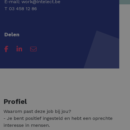
E-mail:
work@intelect.be
T
03 458 12 86
Delen
Profiel
Waarom past deze job bij jou?
- Je bent positief ingesteld en hebt een oprechte
interesse in mensen.