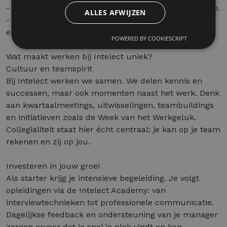
- Bedrijfswagen met tankkaart na je opleidingsperiode.
ALLES AFWIJZEN
- Work-life balans: flexibele werkuren, géén overuren
en 20 vakantiedagen + 12 ADV dagen.
POWERED BY COOKIESCRIPT
Wat maakt werken bij Intelect uniek?
Cultuur en teamspirit
Bij Intelect werken we samen. We delen kennis en
successen, maar ook momenten naast het werk. Denk
aan kwartaalmeetings, uitwisselingen, teambuildings
en initiatieven zoals de Week van het Werkgeluk.
Collegialiteit staat hier écht centraal: je kan op je team
rekenen en zij op jou.
Investeren in jouw groei
Als starter krijg je intensieve begeleiding. Je volgt
opleidingen via de Intelect Academy: van
interviewtechnieken tot professionele communicatie.
Dagelijkse feedback en ondersteuning van je manager
zorgen ervoor dat je snel je plek vindt en kan