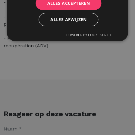
- Des possibilités de formation et d¹évolution.
ALLES ACCEPTEREN
- Un bon équilibre entre vie professionnelle et vie
ALLES AFWIJZEN
privée.
POWERED BY COOKIESCRIPT
- En plus des 20 jours de congés légaux, 6 jours de
récupération (ADV).
Reageer op deze vacature