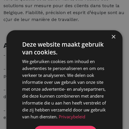
solutions sur mesure pour des clients dans toute la
Belgique. Fiabilité, précision et esprit d¹équipe sont au
c¦ur de leur manière de travailler.
×
Deze website maakt gebruik
Aanbod
van cookies.
- Un travail varié avec des défis techniques.
We gebruiken cookies om inhoud en
advertenties te personaliseren en om ons
- Un atelier moderne équipé de machines
verkeer te analyseren. We delen ook
performantes.
informatie over uw gebruik van onze site
met onze advertentie- en analysepartners,
- Une ambiance familiale avec une communication
die deze kunnen combineren met andere
directe et un esprit d¹équipe convivial.
informatie die u aan hen heeft verstrekt of
die zij hebben verzameld door uw gebruik
- Une rémunération attractive, en lien avec votre
van hun diensten.
Privacybeleid
expérience et vos compétences.