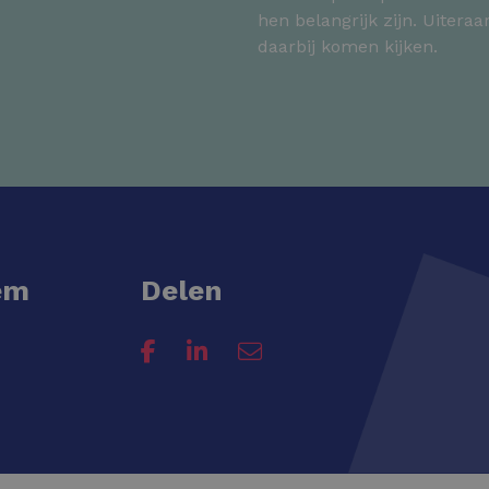
hen belangrijk zijn. Uitera
daarbij komen kijken.
em
Delen