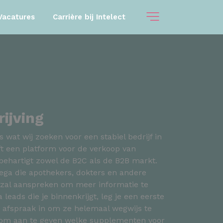
Vacatures
Carrière bij Intelect
ijving
is wat wij zoeken voor een stabiel bedrijf in
ft een platform voor de verkoop van
ehartigt zowel de B2C als de B2B markt.
ega die apothekers, dokters en andere
 zal aanspreken om meer informatie te
 leads die je binnenkrijgt, leg je een eerste
n afspraak in om ze helemaal wegwijs te
 om aan te geven welke supplementen voor