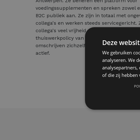
Antwerpen. Ze beheren een platform voor
voedingssupplementen en spreken zowel e
B2C publiek aan. Ze zijn in totaal met onge
collega's en werken steeds servicegericht.
collega's veel vrijheid en hanteren bijvoorb
thuiswerkpolicy van 3 dagen per week. Coll
Deze websit
omschrijven zichzelf als: klantgericht, ged
We gebruiken coo
actief.
analyseren. We de
analysepartners,
of die zij hebbe
PO