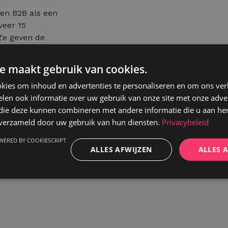
en B2B als een
veer 15
 Ze geven de
eeld een
ega's
e maakt gebruik van cookies.
reven en pro-
kies om inhoud en advertenties te personaliseren en om ons ver
len ook informatie over uw gebruik van onze site met onze adver
 die deze kunnen combineren met andere informatie die u aan hen
n verzameld door uw gebruik van hun diensten.
Privacybeleid
WERED BY COOKIESCRIPT
ALLES AFWIJZEN
ALLES 