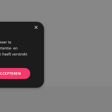
×
keer te
tentie- en
 heeft verstrekt
ACCEPTEREN