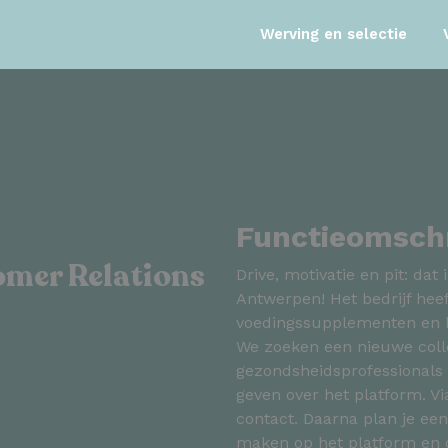
Werving en selectie
Functieomschr
omer Relations
Drive, motivatie en pit: dat 
Antwerpen! Het bedrijf hee
voedingssupplementen en b
We zoeken een nieuwe coll
gezondsheidsprofessionals
geven over het platform. Via
contact. Daarna plan je ee
maken op het platform en