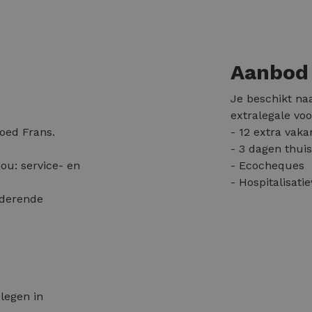
Aanbod
Je beschikt na
extralegale voo
oed Frans.
- 12 extra vak
- 3 dagen thui
ou: service- en
- Ecocheques
- Hospitalisat
nderende
legen in