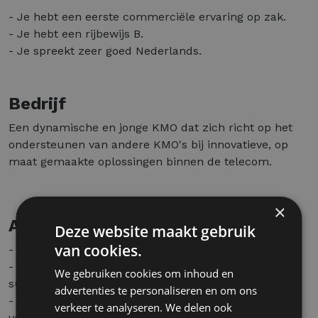
- Je hebt een eerste commerciële ervaring op zak.
- Je hebt een rijbewijs B.
- Je spreekt zeer goed Nederlands.
Bedrijf
Een dynamische en jonge KMO dat zich richt op het
ondersteunen van andere KMO's bij innovatieve, op
maat gemaakte oplossingen binnen de telecom.
×
Aanbod
Deze website maakt gebruik
van cookies.
- Competitief vast salaris + aantrekkelijke bonussen.
- Bedrijfswagen, tankkaart, laptop ­ alles om jouw
We gebruiken cookies om inhoud en
succes te ondersteunen.
advertenties te personaliseren en om ons
- Intensieve salestraining en coaching om je naar het
verkeer te analyseren. We delen ook
volgende niveau te tillen.