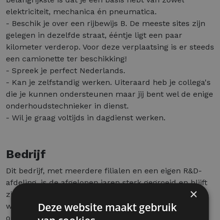
elektriciteit, mechanica én pneumatica.
- Beschik je over een rijbewijs B. De meeste sites zijn
gelegen in dezelfde straat, ééntje ligt een paar
kilometer verderop. Voor deze verplaatsing is er steeds
een camionette ter beschikking!
- Spreek je perfect Nederlands.
- Kan je zelfstandig werken. Uiteraard heb je collega's
die je kunnen ondersteunen maar jij bent wel de enige
onderhoudstechnieker in dienst.
- Wil je graag voltijds in dagdienst werken.
Bedrijf
Dit bedrijf, met meerdere filialen en een eigen R&D-
afdeling, is de afgelopen jaren sterk gegroeid en blijft
×
zichzelf ambitieuze doelen stellen. Ze hechten veel
Deze website maakt gebruik
waarde aan een open bedrijfscultuur, waarin
onderling contact en samenwerking centraal staan.