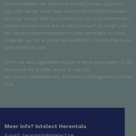
productiesites, die allemaal dichtbij elkaar gelezen
zijn, zijn we op zoek naar een onderhoudstechnieker.
Jij zorgt ervoor dat hun productie op volle toeren kan
blijven draaien! Hoe doe je dat precies? Je zorgt voor
een strak onderhoudsplan en lost storingen zo snel
mogelijk op. Dit is zowel op elektrisch, mechanisch als
pneumatisch vlak.
Af en toe een algemeen klusje of eens inspringen in de
productie bij drukte, komt er ook bij.
Een super afwisselende, technisch uitdagende functie,
dus!
Meer info? Intelect Herentals
E-mail:
herentals@intelect.be