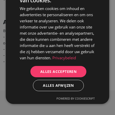
van cookies.
We gebruiken cookies om inhoud en
advertenties te personaliseren en om ons
verkeer te analyseren. We delen ook
Aanbod
informatie over uw gebruik van onze site
Bovenop een mooi brutoloon, ontvang je:
met onze advertentie- en analysepartners,
- Een volledige opleiding on the job van een ervaren
die deze kunnen combineren met andere
onderhoudstechnieker!
informatie die u aan hen heeft verstrekt of
- Maaltijdcheques per gewerkte dag.
die zij hebben verzameld door uw gebruik
- Woon-werkverkeervergoeding.
van hun diensten.
Privacybeleid
- Hospitalisatieverzekering na vaste indienstname.
ALLES ACCEPTEREN
ALLES AFWIJZEN
POWERED BY COOKIESCRIPT