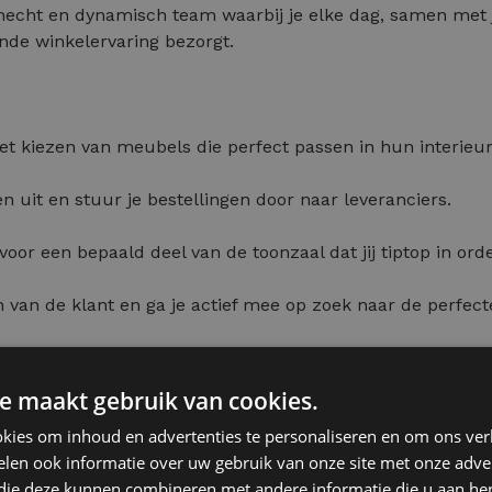
hecht en dynamisch team waarbij je elke dag, samen met j
nde winkelervaring bezorgt.
het kiezen van meubels die perfect passen in hun interieur
n uit en stuur je bestellingen door naar leveranciers.
voor een bepaald deel van de toonzaal dat jij tiptop in ord
n van de klant en ga je actief mee op zoek naar de perfect
ap voor stap meer verantwoordelijkheden op te nemen en z
n de winkel.
e maakt gebruik van cookies.
kies om inhoud en advertenties te personaliseren en om ons ver
len ook informatie over uw gebruik van onze site met onze adver
 die deze kunnen combineren met andere informatie die u aan hen