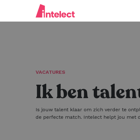
VACATURES
Ik ben talen
Is jouw talent klaar om zich verder te ontp
de perfecte match. Intelect helpt jou met d