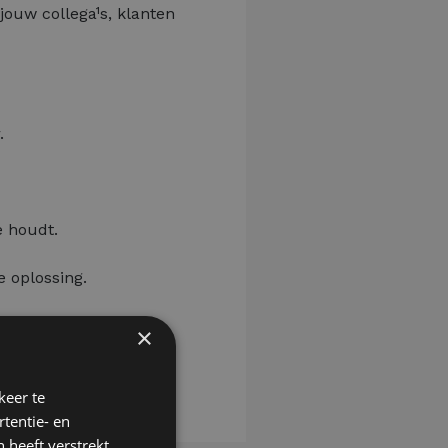
ouw collega¹s, klanten
.
e houdt.
e oplossing.
o door te groeien tot
×
keer te
tentie- en
 heeft verstrekt