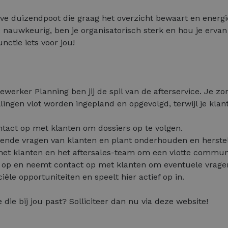
eve duizendpoot die graag het overzicht bewaart en energie
 nauwkeurig, ben je organisatorisch sterk en hou je ervan 
nctie iets voor jou!
ewerker Planning ben jij de spil van de afterservice. Je zo
ingen vlot worden ingepland en opgevolgd, terwijl je klan
ntact op met klanten om dossiers op te volgen.
nde vragen van klanten en plant onderhouden en herstelli
 met klanten en het aftersales-team om een vlotte commun
ief op en neemt contact op met klanten om eventuele vrag
ële opportuniteiten en speelt hier actief op in.
e die bij jou past? Solliciteer dan nu via deze website!