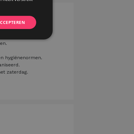
ACCEPTEREN
en.
 en hygiënenormen.
aniseerd.
et zaterdag.