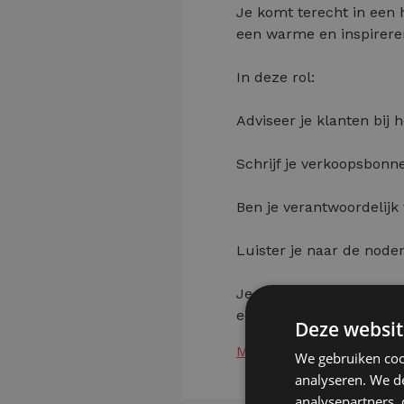
Je komt terecht in een 
een warme en inspirere
In deze rol:
Adviseer je klanten bij 
Schrijf je verkoopsbonne
Ben je verantwoordelijk 
Luister je naar de node
Je krijgt de kans om st
een sleutelpositie binne
Deze websit
Meer lezen
We gebruiken coo
analyseren. We de
analysepartners,