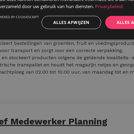
n verzameld door uw gebruik van hun diensten.
Privacybeleid
(Nachtshift)
WERED BY COOKIESCRIPT
ALLES AFWIJZEN
ALLES 
oleert bestellingen van groenten, fruit en voedingsproduct
 voor transport en zorgt voor een correcte verpakking.
n en stockeert producten volgens de geldende kwaliteits-
trische transpallet en houdt het magazijn netjes en georg
 nachtploeg van 02.00 tot 10.00 uur, van maandag tot en m
ief Medewerker Planning