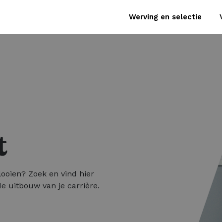
Werving en selectie
t
looien? Zoek en vind hier
e uitbouw van je carrière.