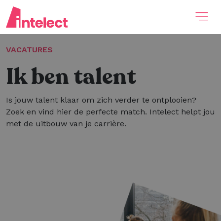
VACATURES
Ik ben talent
Is jouw talent klaar om zich verder te ontplooien?
Zoek en vind hier de perfecte match. Intelect helpt jou
met de uitbouw van je carrière.