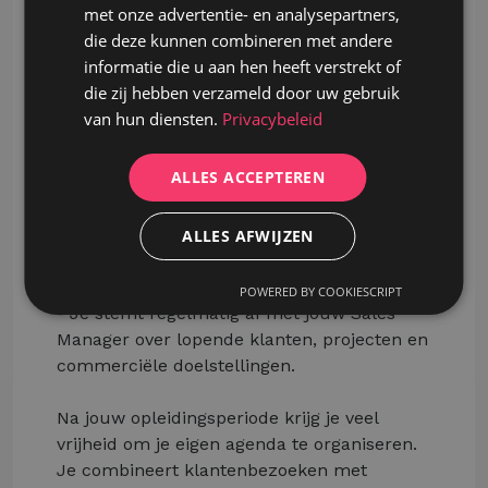
met onze advertentie- en analysepartners,
- Je onderhandelt over prijzen en
die deze kunnen combineren met andere
voorwaarden binnen de afgesproken
informatie die u aan hen heeft verstrekt of
commerciële krijtlijnen.
die zij hebben verzameld door uw gebruik
- Je begeleidt het commerciële traject van
van hun diensten.
Privacybeleid
eerste contact tot verkoop.
- Bij grotere of technisch complexere
ALLES ACCEPTEREN
projecten schakel je projectmanagers en
technische collega's in.
- Je wisselt leads en commerciële
ALLES AFWIJZEN
opportuniteiten uit met collega's van andere
productafdelingen.
POWERED BY COOKIESCRIPT
- Je stemt regelmatig af met jouw Sales
Manager over lopende klanten, projecten en
commerciële doelstellingen.
Na jouw opleidingsperiode krijg je veel
vrijheid om je eigen agenda te organiseren.
Je combineert klantenbezoeken met