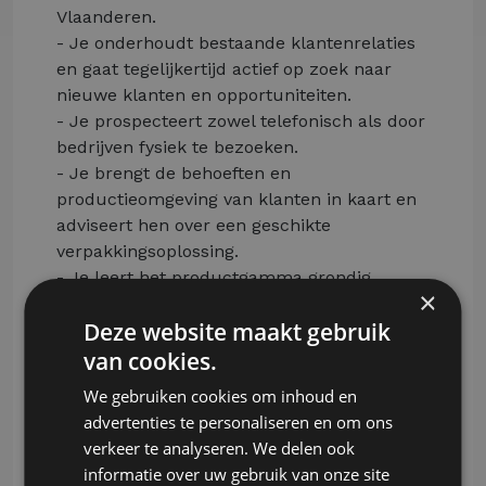
Vlaanderen.
- Je onderhoudt bestaande klantenrelaties
en gaat tegelijkertijd actief op zoek naar
nieuwe klanten en opportuniteiten.
- Je prospecteert zowel telefonisch als door
bedrijven fysiek te bezoeken.
- Je brengt de behoeften en
productieomgeving van klanten in kaart en
adviseert hen over een geschikte
verpakkingsoplossing.
- Je leert het productgamma grondig
×
kennen zodat je klanten correct kan
Deze website maakt gebruik
informeren over de verschillende
toepassingen en mogelijkheden.
van cookies.
- Je geeft demonstraties en licht
We gebruiken cookies om inhoud en
oplossingen op een begrijpelijke en
advertenties te personaliseren en om ons
commerciële manier toe.
verkeer te analyseren. We delen ook
- Je maakt inhoudelijk offertes op en volgt
informatie over uw gebruik van onze site
deze verder op bij de klant.