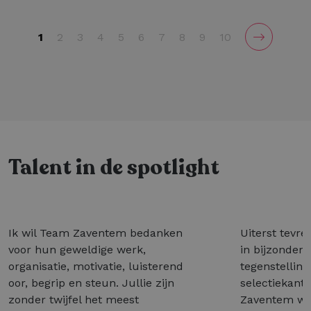
1
2
3
4
5
6
7
8
9
10
Talent in de spotlight
Ik wil Team Zaventem bedanken
Uiterst tevre
voor hun geweldige werk,
in bijzonder 
organisatie, motivatie, luisterend
tegenstelling
oor, begrip en steun. Jullie zijn
selectiekant
zonder twijfel het meest
Zaventem wél