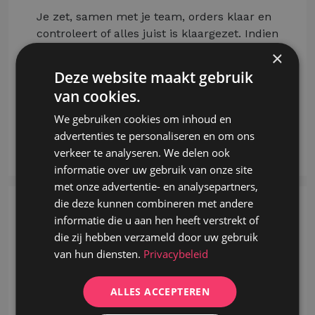
Je zet, samen met je team, orders klaar en
controleert of alles juist is klaargezet. Indien
er wat meer werk is op het veld, spring je
×
daar mee in. Je helpt verpotten, planten,
Deze website maakt gebruik
snoeien en water geven.
van cookies.
Wanneer iemand nieuw je team vervoegt,
leid jij deze persoon mee op.
We gebruiken cookies om inhoud en
advertenties te personaliseren en om ons
Meer lezen
verkeer te analyseren. We delen ook
informatie over uw gebruik van onze site
met onze advertentie- en analysepartners,
die deze kunnen combineren met andere
Sales Support - Medische
informatie die u aan hen heeft verstrekt of
Sector
die zij hebben verzameld door uw gebruik
van hun diensten.
Privacybeleid
Tessenderlo
Ben jij een klantgericht enthousiasteling
ALLES ACCEPTEREN
met interesse in de medische sector?