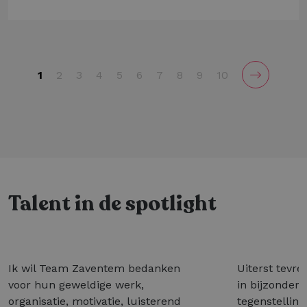
1
2
3
4
5
6
7
8
9
10
Talent in de spotlight
Ik wil Team Zaventem bedanken
Uiterst tevre
voor hun geweldige werk,
in bijzonder 
organisatie, motivatie, luisterend
tegenstelling