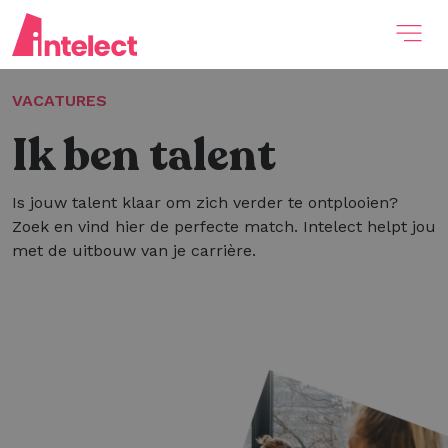
VACATURES
Ik ben talent
Is jouw talent klaar om zich verder te ontplooien?
Zoek en vind hier de perfecte match. Intelect helpt jou
met de uitbouw van je carrière.