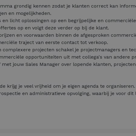
gamma grondig kennen zodat je klanten correct kan inform
gen en mogelijkheden.
s en licht oplossingen op een begrijpelijke en commerciële
ffertes op en volgt deze verder op bij de klant.
prijzen en voorwaarden binnen de afgesproken commerciële
rciële traject van eerste contact tot verkoop.
ch complexere projecten schakel je projectmanagers en tec
ommerciële opportuniteiten uit met collega's van andere p
af met jouw Sales Manager over lopende klanten, projecte
e krijg je veel vrijheid om je eigen agenda te organiseren
pectie en administratieve opvolging, waarbij je voor dit l