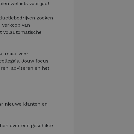
en wel iets voor jou!
oductiebedrijven zoeken
e verkoop van
ot volautomatische
jk, maar voor
ollega's. Jouw focus
eren, adviseren en het
aar nieuwe klanten en
 hen over een geschikte