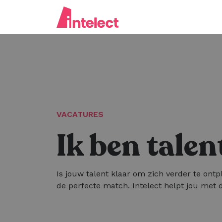
VACATURES
Ik ben talen
Is jouw talent klaar om zich verder te ontp
de perfecte match. Intelect helpt jou met d