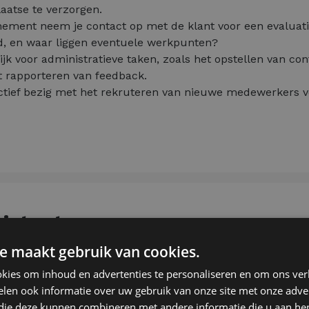
laatse te verzorgen.
nement neem je contact op met de klant voor een evaluat
ed, en waar liggen eventuele werkpunten?
jk voor administratieve taken, zoals het opstellen van co
t rapporteren van feedback.
ctief bezig met het rekruteren van nieuwe medewerkers voo
istent
e maakt gebruik van cookies.
kies om inhoud en advertenties te personaliseren en om ons ver
h-technisch assistent op zak en klaar om je kennis in prak
len ook informatie over uw gebruik van onze site met onze adver
e slag als apotheekassistent waar je zal aansluiten bij ee
 die deze kunnen combineren met andere informatie die u aan hen