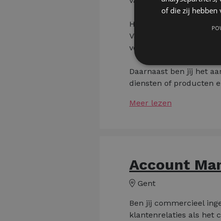
van collega's.
of die zij hebbe
Hier zal je meteen van 
PO
Van het uitvoeren en eti
voorraadbeheer en het s
Daarnaast ben jij het a
diensten of producten en
Meer lezen
Account Man
Gent
Ben jij commercieel inge
klantenrelaties als het 