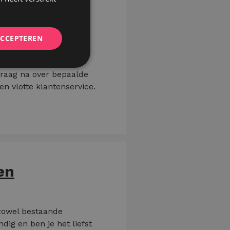
stellen, het
ACCEPTEREN
theek en werkplaats.
vraag na over bepaalde
en vlotte klantenservice.
en
 zowel bestaande
dig en ben je het liefst