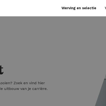
Werving en selectie
t
looien? Zoek en vind hier
e uitbouw van je carrière.