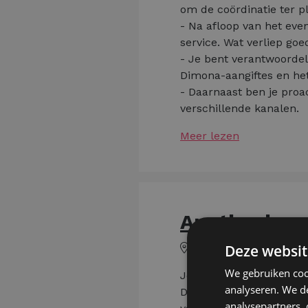
om de coördinatie ter p
- Na afloop van het eve
service. Wat verliep go
- Je bent verantwoordeli
Dimona-aangiftes en he
- Daarnaast ben je proa
verschillende kanalen.
Meer lezen
Apotheekass
Zandhoven
Deze websit
We gebruiken coo
Je diploma farmaceutisc
analyseren. We de
Dan kan je meteen aan d
analysepartners,