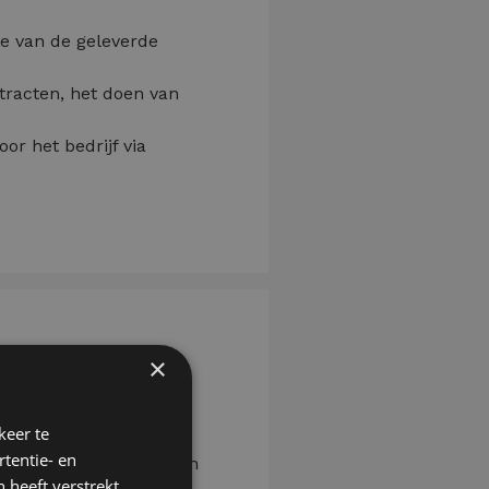
ie van de geleverde
ntracten, het doen van
r het bedrijf via
×
keer te
tijk te zetten?
tentie- en
n gezellig, ervaren team
 heeft verstrekt