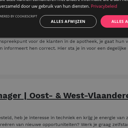
n verzameld door uw gebruik van hun diensten.
Privacybeleid
start gaan met een erg divers takenpakket:
WERED BY COOKIESCRIPT
ketteren van de bereidingen tot het controleren van de toe
ALLES AFWIJZEN
ALLES 
trikt toekijken op de orde en het overzicht binnen de apo
anspreekpunt voor de klanten in de apotheek, je gaat hun 
 informeert hen correct. Hier sta je in voor een degelijke 
ager | Oost- & West-Vlaander
steld, heb je interesse in techniek en krijg je energie van
creëren van nieuwe opportuniteiten? Werk je graag zelfstan