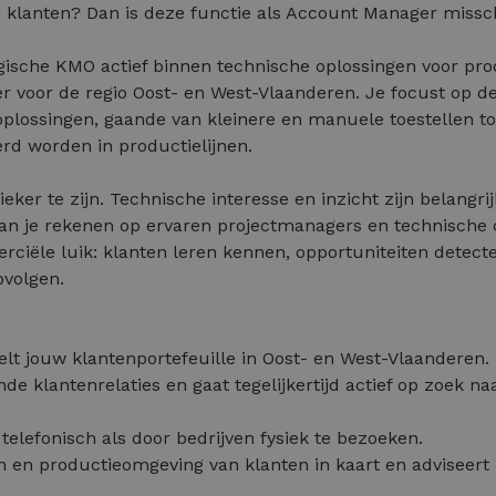
 klanten? Dan is deze functie als Account Manager misschi
gische KMO actief binnen technische oplossingen voor pr
 voor de regio Oost- en West-Vlaanderen. Je focust op d
oplossingen, gaande van kleinere en manuele toestellen t
rd worden in productielijnen.
ieker te zijn. Technische interesse en inzicht zijn belangri
an je rekenen op ervaren projectmanagers en technische c
erciële luik: klanten leren kennen, opportuniteiten detect
pvolgen.
elt jouw klantenportefeuille in Oost- en West-Vlaanderen.
de klantenrelaties en gaat tegelijkertijd actief op zoek n
telefonisch als door bedrijven fysiek te bezoeken.
n en productieomgeving van klanten in kaart en adviseert