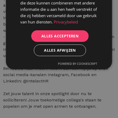
die deze kunnen combineren met andere
ambitie en goesting om er elke dag opnieuw in te
informatie die u aan hen heeft verstrekt of
vliegen. Naast hard werk ook tijd voor fun; we zetten
die zij hebben verzameld door uw gebruik
in op teamspirit over de 9 kantoren heen door toffe
van hun diensten.
Privacybeleid
bedrijfsactiviteiten waar je als jobstudent ook voor
wordt uitgenodigd.
ALLES ACCEPTEREN
- Opleiding: we laten je niet aan jouw lot over! leren en
groeien staat centraal. Na een studentenjob bij
Intelect ben je heel wat meer matuur en professioneel
ALLES AFWIJZEN
vaardig!
POWERED BY COOKIESCRIPT
Benieuwd naar meer? Neem dan een kijkje op onze
social media-kanalen Instagram, Facebook en
LinkedIn: @IntelectHR
Zet jouw talent in onze spotlight door nu te
solliciteren! Jouw toekomstige collega's staan te
popelen om je met open armen te ontvangen.