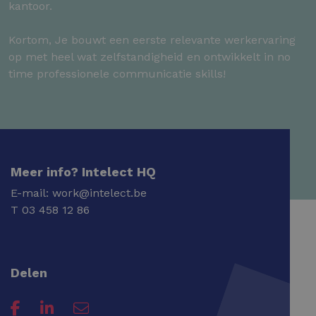
kantoor.
Kortom, Je bouwt een eerste relevante werkervaring
op met heel wat zelfstandigheid en ontwikkelt in no
time professionele communicatie skills!
Meer info? Intelect HQ
E-mail:
work@intelect.be
T
03 458 12 86
Delen