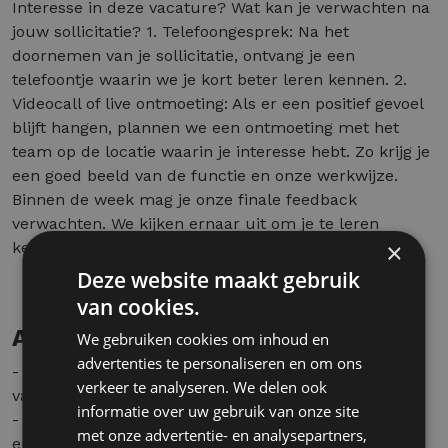
Interesse in deze vacature? Wat kan je verwachten na
jouw sollicitatie? 1. Telefoongesprek: Na het
doornemen van je sollicitatie, ontvang je een
telefoontje waarin we je kort beter leren kennen. 2.
Videocall of live ontmoeting: Als er een positief gevoel
blijft hangen, plannen we een ontmoeting met het
team op de locatie waarin je interesse hebt. Zo krijg je
een goed beeld van de functie en onze werkwijze.
Binnen de week mag je onze finale feedback
verwachten. We kijken ernaar uit om je te leren
×
kennen!
Deze website maakt gebruik
van cookies.
Aanbod
We gebruiken cookies om inhoud en
advertenties te personaliseren en om ons
- Stabiele studentenjob met mogelijkheid om later
verkeer te analyseren. We delen ook
vast in dienst te komen.
informatie over uw gebruik van onze site
- Een bedrijfscultuur die je altijd zal bijblijven:
met onze advertentie- en analysepartners,
enthousiaste Intelecters met een gezonde portie