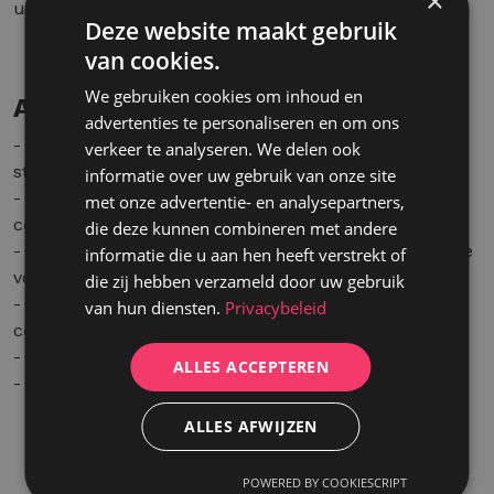
×
uitgegroeid tot een vaste waarde binnen de sector.
Deze website maakt gebruik
van cookies.
We gebruiken cookies om inhoud en
Aanbod
advertenties te personaliseren en om ons
- Een uitdagende en afwisselende functie binnen een
verkeer te analyseren. We delen ook
stabiel en groeiend familiebedrijf.
informatie over uw gebruik van onze site
- Een aangename werksfeer met korte
met onze advertentie- en analysepartners,
communicatielijnen.
die deze kunnen combineren met andere
- Interne opleiding en ondersteuning, met veel ruimte
informatie die u aan hen heeft verstrekt of
voor eigen inbreng van ideeën.
die zij hebben verzameld door uw gebruik
- Marktconforme verloning volgens ervaring en
van hun diensten.
Privacybeleid
competenties.
- Een bedrijfswagen is bespreekbaar.
ALLES ACCEPTEREN
- Er is ook een optie om deeltijds aan de slag te gaan.
ALLES AFWIJZEN
POWERED BY COOKIESCRIPT