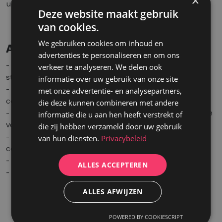
×
uitgegroeid tot een vaste waarde binnen de sector.
Deze website maakt gebruik
van cookies.
We gebruiken cookies om inhoud en
Aanbod
advertenties te personaliseren en om ons
- Een uitdagende en afwisselende functie binnen een
verkeer te analyseren. We delen ook
stabiel en groeiend familiebedrijf.
informatie over uw gebruik van onze site
- Een aangename werksfeer met korte
met onze advertentie- en analysepartners,
communicatielijnen.
die deze kunnen combineren met andere
- Interne opleiding en ondersteuning, met veel ruimte
informatie die u aan hen heeft verstrekt of
voor eigen inbreng van ideeën.
die zij hebben verzameld door uw gebruik
- Marktconforme verloning volgens ervaring en
van hun diensten.
Privacybeleid
competenties.
- Een bedrijfswagen is bespreekbaar.
ALLES ACCEPTEREN
- Er is ook een optie om deeltijds aan de slag te gaan.
ALLES AFWIJZEN
POWERED BY COOKIESCRIPT