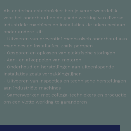
Als onderhoudstechnieker ben je verantwoordelijk
voor het onderhoud en de goede werking van diverse
industriële machines en installaties. Je taken bestaan
onder andere uit:
- Uitvoeren van preventief mechanisch onderhoud aan
machines en installaties, zoals pompen
- Opsporen en oplossen van elektrische storingen
- Aan- en afkoppelen van motoren
- Onderhoud en herstellingen aan uiteenlopende
installaties zoals verpakkingslijnen
- Uitvoeren van inspecties en technische herstellingen
aan industriële machines
- Samenwerken met collega-techniekers en productie
om een vlotte werking te garanderen