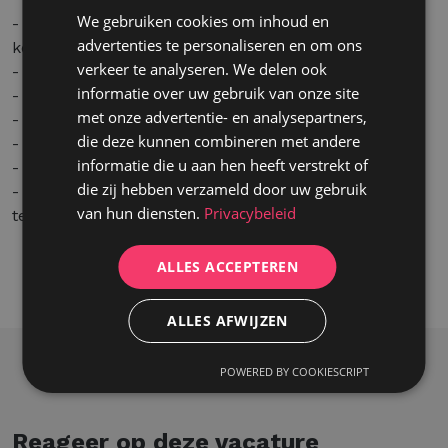
We gebruiken cookies om inhoud en
- Een aantrekkelijk loon in lijn met jouw ervaring en
advertenties te personaliseren en om ons
kennis
verkeer te analyseren. We delen ook
- Servicewagen of kilometervergoeding
informatie over uw gebruik van onze site
- Maaltijdcheques
met onze advertentie- en analysepartners,
- Ecocheques
die deze kunnen combineren met andere
- Ploegenpremie
informatie die u aan hen heeft verstrekt of
- Hospitalisatieverzekering
die zij hebben verzameld door uw gebruik
- Een afwisselende functie binnen een stabiele en
van hun diensten.
Privacybeleid
technische werkomgeving
ALLES ACCEPTEREN
ALLES AFWIJZEN
POWERED BY COOKIESCRIPT
Reageer op deze vacature