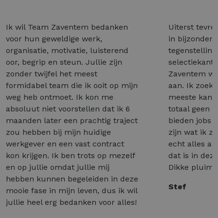
Ik wil Team Zaventem bedanken
Uiterst tevre
voor hun geweldige werk,
in bijzonder 
organisatie, motivatie, luisterend
tegenstelling
oor, begrip en steun. Jullie zijn
selectiekant
zonder twijfel het meest
Zaventem wél
formidabel team die ik ooit op mijn
aan. Ik zoek 
weg heb ontmoet. Ik kon me
meeste kant
absoluut niet voorstellen dat ik 6
totaal geen 
maanden later een prachtig traject
bieden jobs a
zou hebben bij mijn huidige
zijn wat ik z
werkgever en een vast contract
echt alles a
kon krijgen. Ik ben trots op mezelf
dat is in dez
en op jullie omdat jullie mij
Dikke pluim 
hebben kunnen begeleiden in deze
Stef
mooie fase in mijn leven, dus ik wil
jullie heel erg bedanken voor alles!