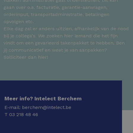
vlakken administratief gaat ondersteunen. Dit kan
gaan over o.a. facturatie, garantie-aanvragen,
orderinput, transportadministratie, betalingen
opvolgen etc.
Elke dag zal er anders uitzien, afhankelijk van de nood
bij je collega's. We zoeken hier iemand die het fijn
vindt om een gevarieerd takenpakket te hebben. Ben
jij communicatief en weet je van aanpakken?
Solliciteer dan hier!
Meer info? Intelect Berchem
E-mail:
berchem@intelect.be
T
03 218 48 46