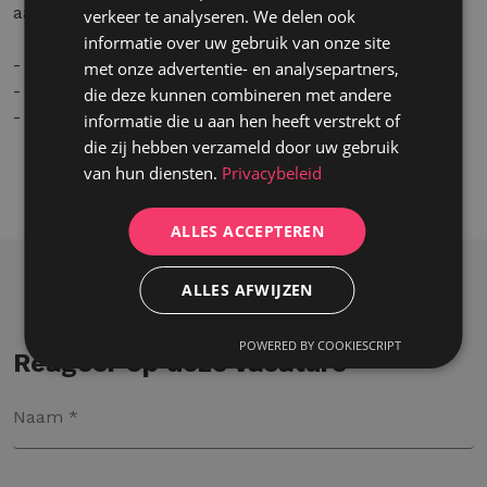
aangevuld met de volgende extralegale voordelen:
verkeer te analyseren. We delen ook
informatie over uw gebruik van onze site
- Maaltijdcheques (9 euro per gewerkte dag)
met onze advertentie- en analysepartners,
- Ecocheques
die deze kunnen combineren met andere
- On-the-job training
informatie die u aan hen heeft verstrekt of
die zij hebben verzameld door uw gebruik
van hun diensten.
Privacybeleid
ALLES ACCEPTEREN
ALLES AFWIJZEN
POWERED BY COOKIESCRIPT
Reageer op deze vacature