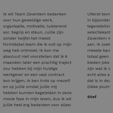
Ik wil Team Zaventem bedanken
Uiterst tevre
voor hun geweldige werk,
in bijzonder 
organisatie, motivatie, luisterend
tegenstelling
oor, begrip en steun. Jullie zijn
selectiekant
zonder twijfel het meest
Zaventem wél
formidabel team die ik ooit op mijn
aan. Ik zoek 
weg heb ontmoet. Ik kon me
meeste kant
absoluut niet voorstellen dat ik 6
totaal geen 
maanden later een prachtig traject
bieden jobs a
zou hebben bij mijn huidige
zijn wat ik z
werkgever en een vast contract
echt alles a
kon krijgen. Ik ben trots op mezelf
dat is in dez
en op jullie omdat jullie mij
Dikke pluim 
hebben kunnen begeleiden in deze
Stef
mooie fase in mijn leven, dus ik wil
jullie heel erg bedanken voor alles!