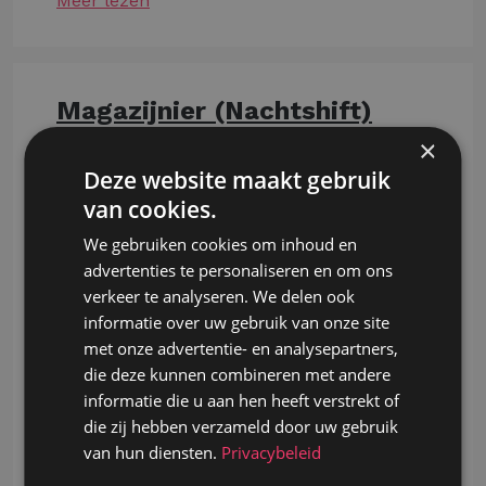
Meer lezen
Magazijnier (Nachtshift)
×
Asse
Deze website maakt gebruik
- Je verzamelt en controleert bestellingen
van cookies.
van groenten, fruit en voedingsproducten.
- Je zet goederen klaar voor transport en
We gebruiken cookies om inhoud en
zorgt voor een correcte verpakking.
advertenties te personaliseren en om ons
- Je ontvangt leveringen en stockeert
verkeer te analyseren. We delen ook
producten volgens de geldende kwaliteits-
informatie over uw gebruik van onze site
en hygiënenormen.
met onze advertentie- en analysepartners,
- Je werkt met een elektrische transpallet
die deze kunnen combineren met andere
en houdt het magazijn netjes en
informatie die u aan hen heeft verstrekt of
georganiseerd.
die zij hebben verzameld door uw gebruik
- Je werkt in een vaste nachtploeg van
van hun diensten.
Privacybeleid
02.00 tot 10.00 uur, van maandag tot en