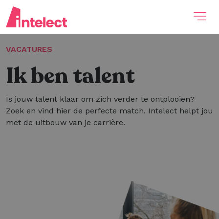
VACATURES
Ik ben talent
Is jouw talent klaar om zich verder te ontplooien?
Zoek en vind hier de perfecte match. Intelect helpt jou
met de uitbouw van je carrière.