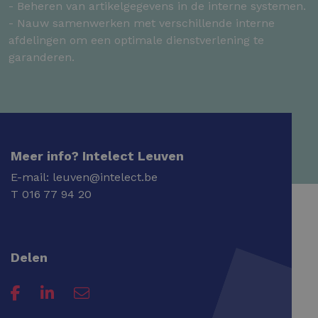
- Beheren van artikelgegevens in de interne systemen.
- Nauw samenwerken met verschillende interne
afdelingen om een optimale dienstverlening te
garanderen.
Meer info? Intelect Leuven
E-mail:
leuven@intelect.be
T
016 77 94 20
Delen