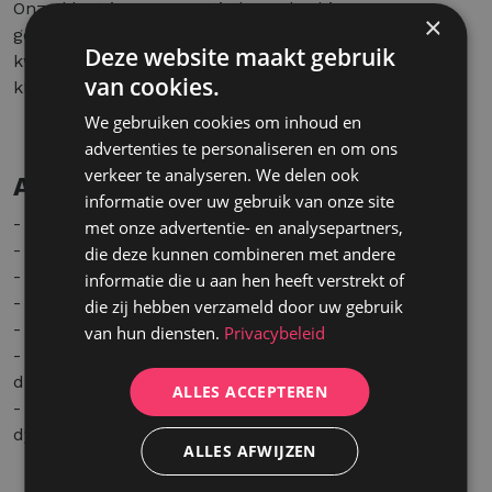
Onze klant is een gevestigde speler binnen een
×
gespecialiseerde B2B-markt en levert
Deze website maakt gebruik
kwaliteitsoplossingen aan een diverse
van cookies.
klantenportefeuille.
We gebruiken cookies om inhoud en
advertenties te personaliseren en om ons
verkeer te analyseren. We delen ook
Aanbod
informatie over uw gebruik van onze site
- Een aantrekkelijk loon in lijn met jouw ervaring.
met onze advertentie- en analysepartners,
- Maaltijdcheques.
die deze kunnen combineren met andere
- Ecocheques.
informatie die u aan hen heeft verstrekt of
- Mogelijkheid tot thuiswerk na een inwerkperiode.
die zij hebben verzameld door uw gebruik
- Flexibele werkuren.
van hun diensten.
Privacybeleid
- Mogelijkheid tot een bedrijfswagen na één jaar
dienst.
ALLES ACCEPTEREN
- Een stabiele functie binnen een professionele en
dynamische werkomgeving.
ALLES AFWIJZEN