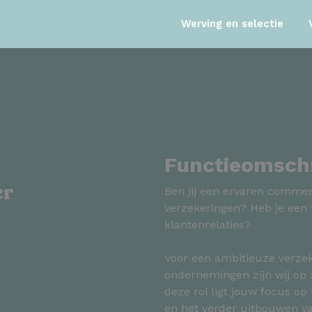
Werving en selectie
Functieomschr
er
Ben jij een ervaren commer
verzekeringen? Heb je een
klantenrelaties?
Voor een ambitieuze verzek
ondernemingen zijn wij op 
deze rol ligt jouw focus op
en het verder uitbouwen va