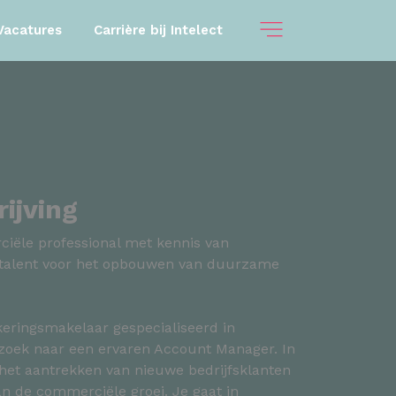
Vacatures
Carrière bij Intelect
ijving
ciële professional met kennis van
 talent voor het opbouwen van duurzame
eringsmakelaar gespecialiseerd in
zoek naar een ervaren Account Manager. In
 het aantrekken van nieuwe bedrijfsklanten
n de commerciële groei. Je gaat in