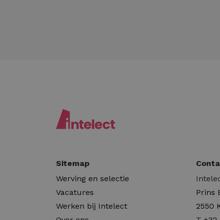
Sitemap
Conta
Werving en selectie
Intele
Vacatures
Prins
Werken bij Intelect
2550 
Over ons
T
+32 