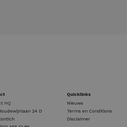
ct
Quicklinks
ct HQ
Nieuws
 Boudewijnlaan 24 D
Terms en Conditions
Kontich
Disclaimer
(0)3 458 12 86