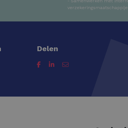
- Samenwerken met intern
verzekeringsmaatschappij
n
Delen