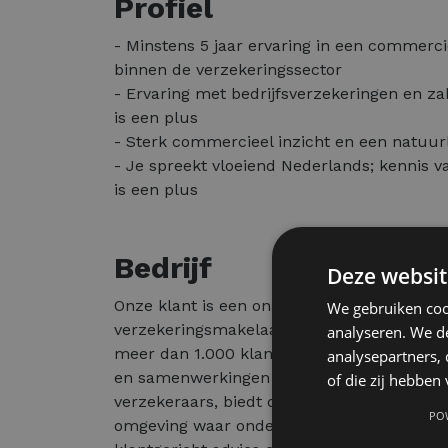
Profiel
- Minstens 5 jaar ervaring in een commerci
binnen de verzekeringssector
- Ervaring met bedrijfsverzekeringen en za
is een plus
- Sterk commercieel inzicht en een natuur
- Je spreekt vloeiend Nederlands; kennis v
is een plus
Bedrijf
Deze websit
Onze klant is een onafhankelijke en groeie
We gebruiken coo
verzekeringsmakelaar gespecialiseerd in be
analyseren. We de
meer dan 1.000 klanten, een sterke reputat
analysepartners,
en samenwerkingen met vrijwel alle Belgis
of die zij hebbe
verzekeraars, biedt de organisatie een prof
PO
omgeving waar ondernemerschap, expertis