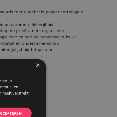
 salaris met uitgebreid pakket extralegale
ie en commerciële vrijheid
t op de groei van de organisatie
singslijnen en een no-nonsense cultuur
initiatief en ondernemerschap
eimogelijkheid tot partner
×
keer te
tentie- en
 heeft verstrekt
ACCEPTEREN