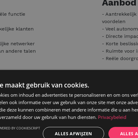
Aanbod
ële functie
- Aantrekkelijk
voordelen
kelijke klanten
- Veel autonom
- Directe impac
lijke netwerker
- Korte beslis
an andere talen
- Ruimte voor 
- Reële doorgro
e maakt gebruik van cookies.
nde
kies om inhoud en advertenties te personaliseren en om ons ver
drijven. Met
len ook informatie over uw gebruik van onze site met onze adver
ie in de markt
 die deze kunnen combineren met andere informatie die u aan hen
che
n verzameld door uw gebruik van hun diensten.
Privacybeleid
essionele
WERED BY COOKIESCRIPT
e en
ALLES AFWIJZEN
ALLES 