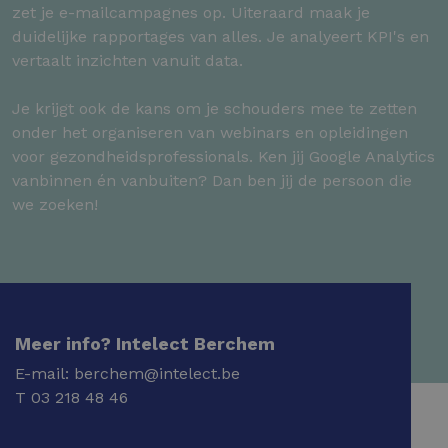
zet je e-mailcampagnes op. Uiteraard maak je
duidelijke rapportages van alles. Je analyeert KPI's en
vertaalt inzichten vanuit data.
Je krijgt ook de kans om je schouders mee te zetten
onder het organiseren van webinars en opleidingen
voor gezondheidsprofessionals. Ken jij Google Analytics
vanbinnen én vanbuiten? Dan ben jij de persoon die
we zoeken!
Meer info? Intelect Berchem
E-mail:
berchem@intelect.be
T
03 218 48 46