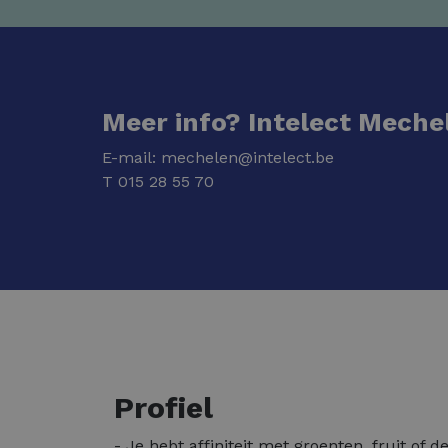
Meer info? Intelect Meche
E-mail:
mechelen@intelect.be
T
015 28 55 70
Profiel
- Je hebt affiniteit met groenten, fruit of d