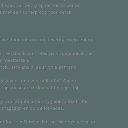
nt vaak aanwezig op de werkvloer en
it met een scherp oog voor detail.
n van binnenkomende leveringen groenten
en versheidscontroles via visuele inspectie,
e meettesten.
pheid, stevigheid, geur en algemene
sgegevens en eventuele afwijkingen.
logistieke en verkoopafdelingen bij
g van kwaliteits- en hygiënevoorschriften.
et magazijn en op de loskades.
oor jou? Solliciteer dan nu via deze website!