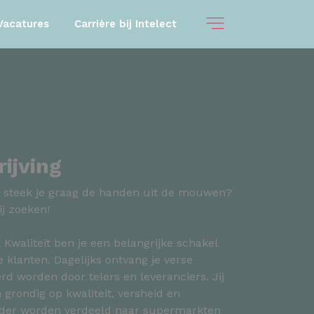
Vacatures
Carrière bij Intelect
ijving
 en steek je graag de handen uit de mouwen?
ij zoeken!
Kwaliteit ben je een belangrijke schakel
 klanten. Dagelijks ontvang je verse
erd worden door telers en leveranciers. Jij
grondig op kwaliteit, versheid en
erder worden verdeeld naar supermarkten