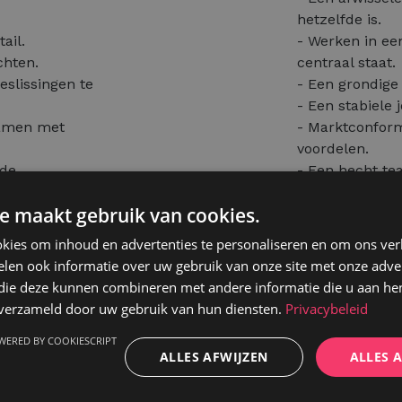
hetzelfde is.
ail.
- Werken in ee
chten.
centraal staat.
eslissingen te
- Een grondige
- Een stabiele 
samen met
- Marktconform
voordelen.
 de
- Een hecht te
vereiste.
e maakt gebruik van cookies.
kies om inhoud en advertenties te personaliseren en om ons ver
len ook informatie over uw gebruik van onze site met onze adver
 die deze kunnen combineren met andere informatie die u aan hen
n de Belgische
n verzameld door uw gebruik van hun diensten.
Privacybeleid
io van Sint-
WERED BY COOKIESCRIPT
ALLES AFWIJZEN
ALLES 