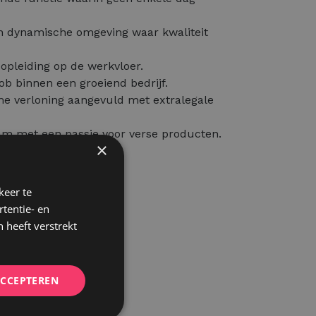
n dynamische omgeving waar kwaliteit
 opleiding op de werkvloer.
job binnen een groeiend bedrijf.
e verloning aangevuld met extralegale
am met een passie voor verse producten.
×
keer te
tentie- en
 heeft verstrekt
ACCEPTEREN