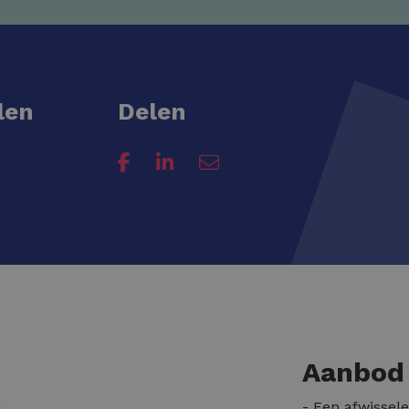
len
Delen
Aanbod
e
- Een afwissel