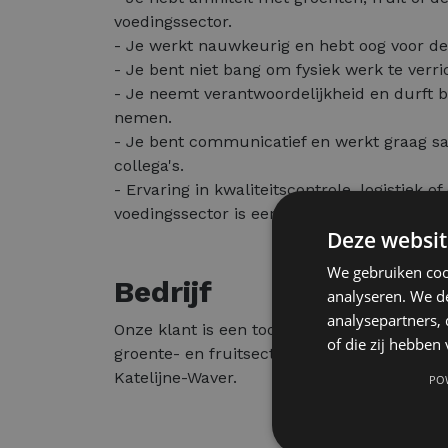
voedingssector.
- Je werkt nauwkeurig en hebt oog voor det
- Je bent niet bang om fysiek werk te verri
- Je neemt verantwoordelijkheid en durft b
nemen.
- Je bent communicatief en werkt graag 
collega's.
- Ervaring in kwaliteitscontrole, logistiek of
voedingssector is een pluspunt, maar geen 
Deze websit
We gebruiken coo
Bedrijf
analyseren. We de
analysepartners,
Onze klant is een toonaangevende speler i
of die zij hebbe
groente- en fruitsector, gevestigd in de reg
Katelijne-Waver.
PO