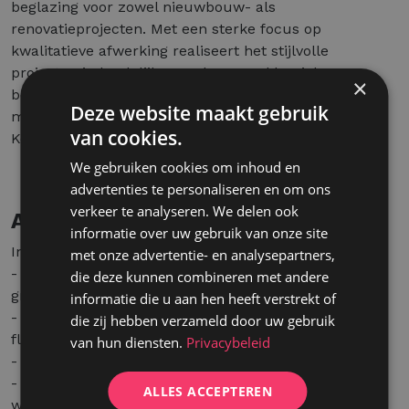
beglazing voor zowel nieuwbouw- als
renovatieprojecten. Met een sterke focus op
kwalitatieve afwerking realiseert het stijlvolle
projecten in landelijke, moderne en klassieke
×
bouwstijlen. Je komt terecht in een familiaal bedrijf
Deze website maakt gebruik
met een hecht team en een sterk bedrijf in de
van cookies.
Kempen.
We gebruiken cookies om inhoud en
advertenties te personaliseren en om ons
verkeer te analyseren. We delen ook
Aanbod
informatie over uw gebruik van onze site
In deze functie geniet je van:
met onze advertentie- en analysepartners,
- Een afwisselende functie binnen een stabiel en
die deze kunnen combineren met andere
groeiend familiebedrijf.
informatie die u aan hen heeft verstrekt of
- Een voltijdse functie van 40 uur per week met een
die zij hebben verzameld door uw gebruik
flexibel opstartuur tussen 6u en 8u.
van hun diensten.
Privacybeleid
- Het bouwverlof.
- De mogelijkheid om 1 dag per week van thuis uit te
ALLES ACCEPTEREN
werken.