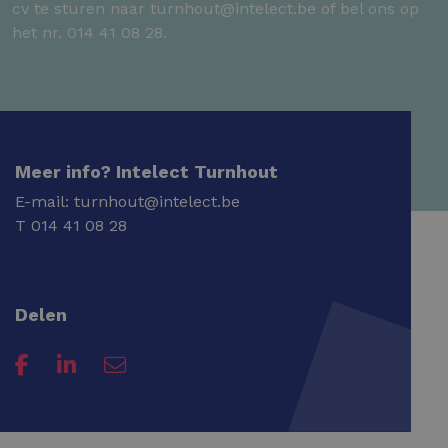
cv te sturen naar turnhout@intelect.be of bel ons op
het nr. 014 41 08 28.
Meer info? Intelect Turnhout
E-mail:
turnhout@intelect.be
T
014 41 08 28
Delen