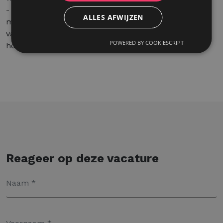
- Een aantrekkelijk loon, aangevuld met
ALLES AFWIJZEN
maaltijdcheques en een sociaal abonnement. Als je
vast in dienst gaat, volgt er een
POWERED BY COOKIESCRIPT
hospitalisatieverzekering.
Reageer op deze vacature