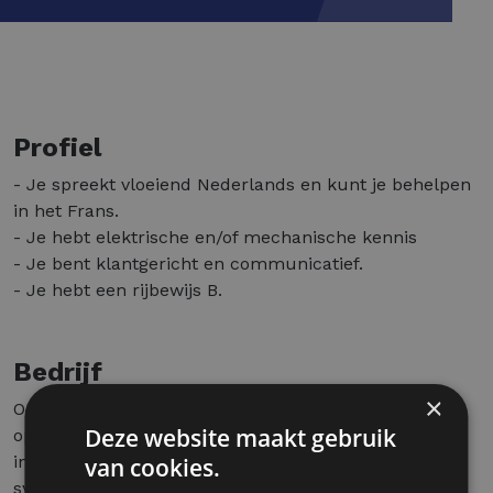
Profiel
- Je spreekt vloeiend Nederlands en kunt je behelpen
in het Frans.
- Je hebt elektrische en/of mechanische kennis
- Je bent klantgericht en communicatief.
- Je hebt een rijbewijs B.
Bedrijf
×
Onze klant is actief in de technische sector en biedt
Deze website maakt gebruik
oplossingen voor gebouwen. Het bedrijf staat in voor
installatie, onderhoud en service van technische
van cookies.
systemen.