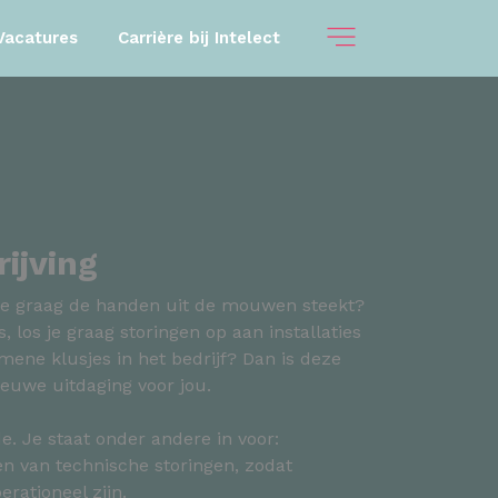
Vacatures
Carrière bij Intelect
ijving
die graag de handen uit de mouwen steekt?
 los je graag storingen op aan installaties
mene klusjes in het bedrijf? Dan is deze
ieuwe uitdaging voor jou.
e. Je staat onder andere in voor:
en van technische storingen, zodat
erationeel zijn.