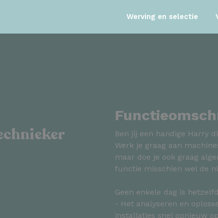
Werving en selectie
Functieomschr
echnieker
Ben jij een handige Harry 
Werk je graag aan machines,
maar doe je ook graag alge
functie misschien wel de n
Geen enkele dag is hetzelfd
- Het analyseren en oploss
installaties snel opnieuw op