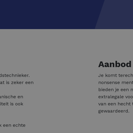
Aanbod
dstechnieker.
Je komt terecht
at is zeker een
nonsense mental
bieden je een
anische en
extralegale vo
teit is ook
van een hecht 
gewaardeerd.
k een echte