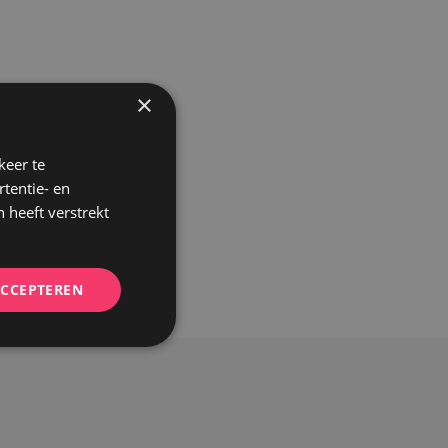
×
keer te
tentie- en
 heeft verstrekt
ACCEPTEREN