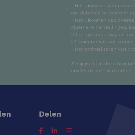
- Het uitvoeren van preven
om defecten te voorkomen
- Het uitvoeren van divers
algemene herstellingen, las
filters op vrachtwagens en
slijtonderdelen aan kranen
- Het optimaliseren van pr
Zie jij jezelf in deze functi
ons team kunt versterken.
len
Delen