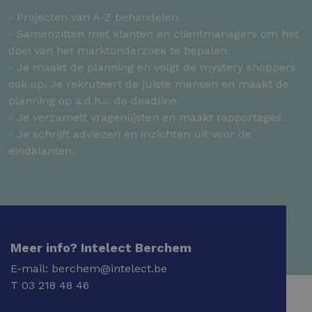
- Projecten van A-Z behandelen.
- Samenzitten met klanten en clientmanagers om het
doel van het marktonderzoek te bepalen.
- Je maakt de planning en volgt de mystery shoppers
ook op. Je rekruteert de juiste mensen en maakt de
planning op a.d.h.v. de deadline.
- Je verzamelt vragenlijsten en maakt rapportages.
- Je schrijft adviezen en inzichten uit voor de
eindklanten.
Meer info? Intelect Berchem
E-mail:
berchem@intelect.be
T
03 218 48 46