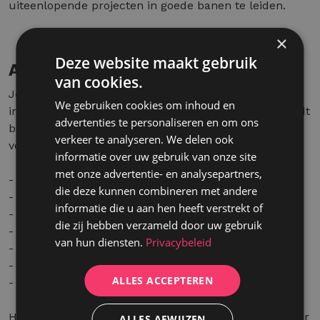
uiteenlopende projecten in goede banen te leiden.
×
Deze website maakt gebruik
Aanbod
van cookies.
Je komt terecht in een aangename KMO met een
We gebruiken cookies om inhoud en
informele en leuke werksfeer. Jouw harde werk wordt
advertenties te personaliseren en om ons
beloond met een aantrekkelijk salaris en de volgende
verkeer te analyseren. We delen ook
voordelen:
informatie over uw gebruik van onze site
met onze advertentie- en analysepartners,
- Maaltijdcheques
die deze kunnen combineren met andere
- Ecocheques
informatie die u aan hen heeft verstrekt of
- Laptop
die zij hebben verzameld door uw gebruik
- 26 vakantiedagen
van hun diensten.
Privacybeleid
- Woon-werkvergoeding
- Flexibele werktijden
ALLES ACCEPTEREN
- Thuiswerkmogelijkheden
Herken jij jezelf in deze functie en ben je op zoek naar
ALLES AFWIJZEN