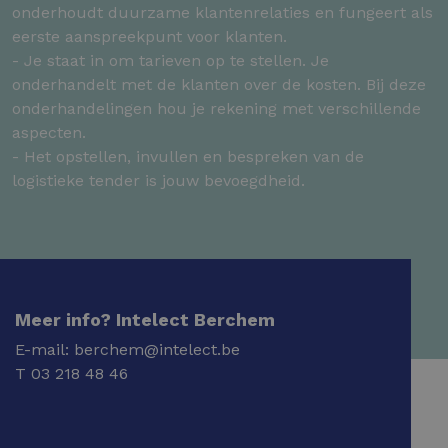
onderhoudt duurzame klantenrelaties en fungeert als
eerste aanspreekpunt voor klanten.
- Je staat in om tarieven op te stellen. Je
onderhandelt met de klanten over de kosten. Bij deze
onderhandelingen hou je rekening met verschillende
aspecten.
- Het opstellen, invullen en bespreken van de
logistieke tender is jouw bevoegdheid.
Meer info? Intelect Berchem
E-mail:
berchem@intelect.be
T
03 218 48 46