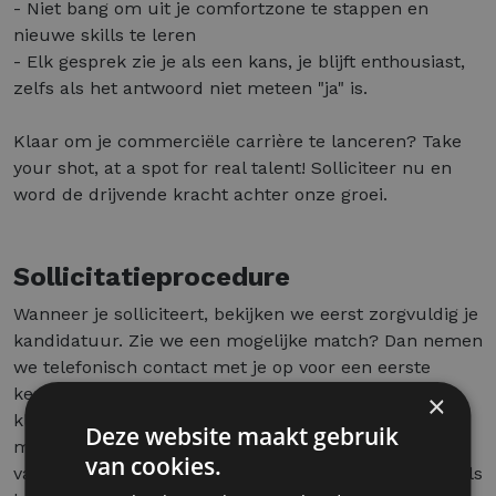
- Niet bang om uit je comfortzone te stappen en
nieuwe skills te leren
- Elk gesprek zie je als een kans, je blijft enthousiast,
zelfs als het antwoord niet meteen "ja" is.
Klaar om je commerciële carrière te lanceren? Take
your shot, at a spot for real talent! Solliciteer nu en
word de drijvende kracht achter onze groei.
Sollicitatieprocedure
Wanneer je solliciteert, bekijken we eerst zorgvuldig je
kandidatuur. Zie we een mogelijke match? Dan nemen
we telefonisch contact met je op voor een eerste
kennismaking. Is er langs beide kanten een positieve
×
klik? Dan nodigen we je uit voor een gesprek met de
Deze website maakt gebruik
manager van het team. Zo krijg je een duidelijk beeld
van cookies.
van de functie, het team en de manier van werken. Als