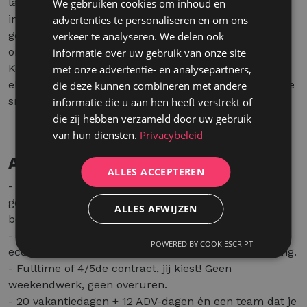
laatste stap verwelkomen we je op ons hoofdkantoor
We gebruiken cookies om inhoud en
in Kontich voor enkele competentietesten en een
advertenties te personaliseren en om ons
gesprek met een van onze zaakvoerders. Vervolgens
verkeer te analyseren. We delen ook
ontvang je binnen de week onze finale feedback.
informatie over uw gebruik van onze site
Kortom: een transparant selectieproces waarin we
met onze advertentie- en analysepartners,
elkaar stap voor stap beter leren kennen. We hopen je
die deze kunnen combineren met andere
snel te ontmoeten!
informatie die u aan hen heeft verstrekt of
die zij hebben verzameld door uw gebruik
van hun diensten.
Privacybeleid
Aanbod
ALLES ACCEPTEREN
- Een job waarin je leert en groeit: van commerciële
gesprekken voeren tot strategisch meedenken met
ALLES AFWIJZEN
bedrijven. Wij leren je hoe je écht impact maakt.
- Een mooi loon aangevuld met maaltijd- en
POWERED BY COOKIESCRIPT
ecocheques en een hospitalisatie- en tandverzekering.
- Fulltime of 4/5de contract, jij kiest! Geen
weekendwerk, geen overuren.
- 20 vakantiedagen + 12 ADV-dagen én een team dat je