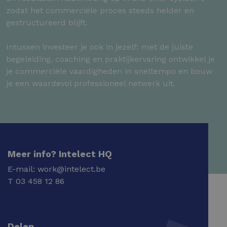
zodat het commerciële proces steeds helder en
gestructureerd blijft.
Intussen investeer je ook in jezelf: met de juiste
begeleiding, coaching en praktijkervaring ontwikkel je
je commerciële vaardigheden in sneltempo en bouw
je een waardevol professioneel netwerk uit.
Meer info? Intelect HQ
E-mail:
work@intelect.be
T
03 458 12 86
Delen