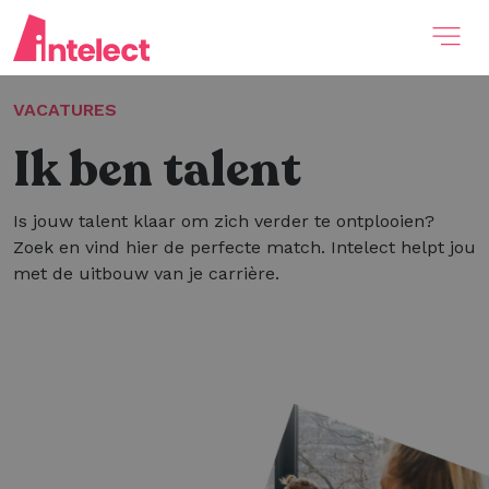
VACATURES
Ik ben talent
Is jouw talent klaar om zich verder te ontplooien?
Zoek en vind hier de perfecte match. Intelect helpt jou
met de uitbouw van je carrière.