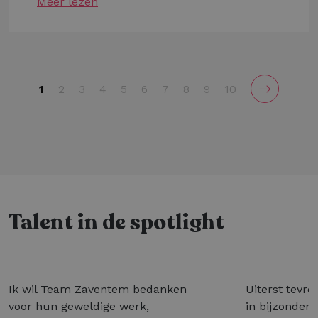
Meer lezen
1
2
3
4
5
6
7
8
9
10
Talent in de spotlight
Ik wil Team Zaventem bedanken
Uiterst tevre
voor hun geweldige werk,
in bijzonder 