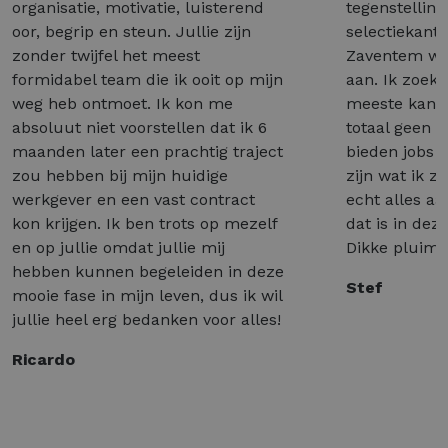
organisatie, motivatie, luisterend
tegenstelling
oor, begrip en steun. Jullie zijn
selectiekant
zonder twijfel het meest
Zaventem wél
formidabel team die ik ooit op mijn
aan. Ik zoek 
weg heb ontmoet. Ik kon me
meeste kant
absoluut niet voorstellen dat ik 6
totaal geen 
maanden later een prachtig traject
bieden jobs a
zou hebben bij mijn huidige
zijn wat ik z
werkgever en een vast contract
echt alles a
kon krijgen. Ik ben trots op mezelf
dat is in dez
en op jullie omdat jullie mij
Dikke pluim 
hebben kunnen begeleiden in deze
Stef
mooie fase in mijn leven, dus ik wil
jullie heel erg bedanken voor alles!
Ricardo