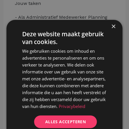
Jouw taken
- Als Administratief Medewerker Planning
ben jij de spil van de afterservice. Je zorgt
×
ervoor dat onderhouden en herstellingen
Deze website maakt gebruik
vlot worden ingepland en opgevolgd, terwijl
van cookies.
je klanten een uitstekende service biedt.
We gebruiken cookies om inhoud en
- Je neemt proactief contact op met klanten
advertenties te personaliseren en om ons
om dossiers op te volgen.
verkeer te analyseren. We delen ook
- Je beantwoordt inkomende vragen van
informatie over uw gebruik van onze site
klanten en plant onderhouden en
met onze advertentie- en analysepartners,
herstellingen efficiënt in.
die deze kunnen combineren met andere
- Je stemt dagelijks af met klanten en het
informatie die u aan hen heeft verstrekt of
aftersales-team om een vlotte
die zij hebben verzameld door uw gebruik
communicatie te garanderen.
van hun diensten.
Privacybeleid
- Je volgt offertes actief op en neemt
contact op met klanten om eventuele
vragen te beantwoorden.
ALLES ACCEPTEREN
- Je signaleert commerciële opportuniteiten