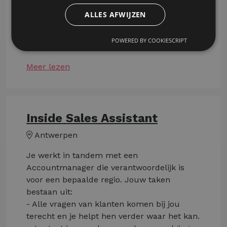
en speelt hier actief op in.
ALLES AFWIJZEN
Klinkt dit als een functie die bij jou past?
POWERED BY COOKIESCRIPT
Solliciteer dan nu via deze website!
Meer lezen
Inside Sales Assistant
Antwerpen
Je werkt in tandem met een
Accountmanager die verantwoordelijk is
voor een bepaalde regio. Jouw taken
bestaan uit:
- Alle vragen van klanten komen bij jou
terecht en je helpt hen verder waar het kan.