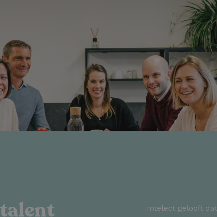
talent
Intelect gelooft d