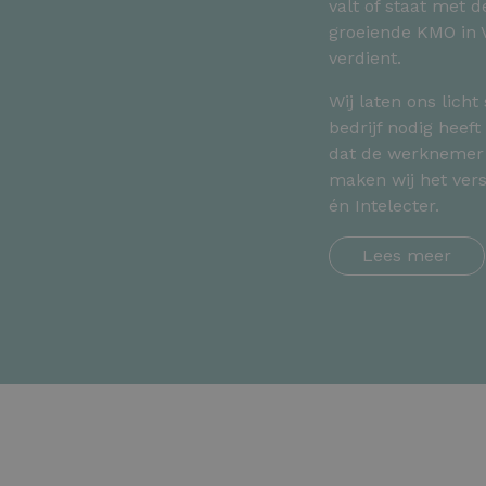
valt of staat met d
groeiende KMO in V
verdient.
Wij laten ons licht
bedrijf nodig heef
dat de werknemer 
maken wij het vers
én Intelecter.
Lees meer