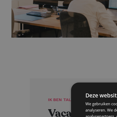
Deze websit
IK BEN TALENT
We gebruiken coo
Vacatures
analyseren. We de
analysepartners,