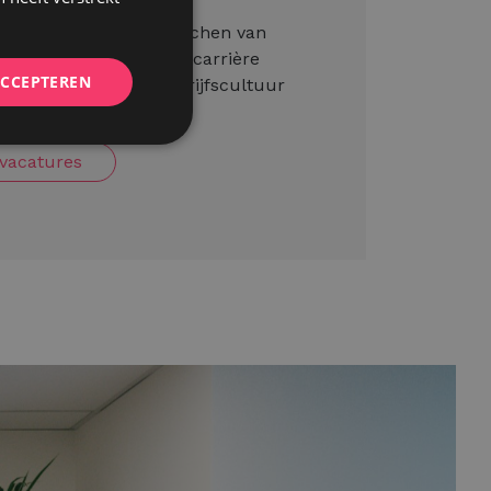
pert worden in het matchen van
a bij Intelect voor een carrière
ACCEPTEREN
act waar een top bedrijfscultuur
 vacatures