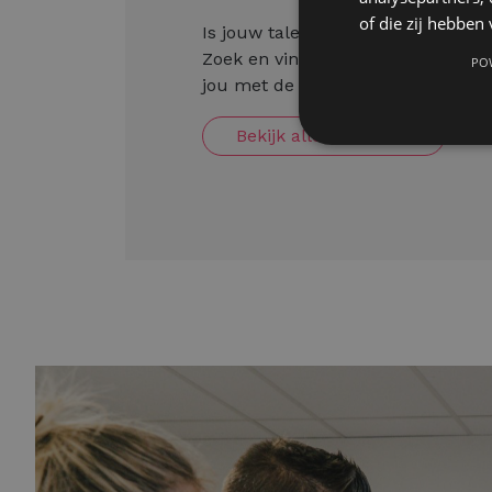
of die zij hebbe
Is jouw talent klaar om zich verde
Zoek en vind hier de perfecte matc
PO
jou met de uitbouw van je carrièr
Bekijk alle vacatures