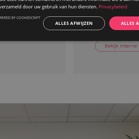
n verzameld door uw gebruik van hun diensten.
Privacybeleid
r te ontplooien?
In no time een ex
h. Intelect helpt
talent en KMO’s? G
WERED BY COOKIESCRIPT
ALLES AFWIJZEN
ALLES 
e.
met inhoud en imp
de toon zet.
Bekijk interne