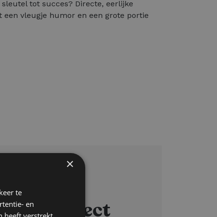
sleutel tot succes? Directe, eerlijke
een vleugje humor en een grote portie
×
keer te
 bij Intelect
tentie- en
 heeft verstrekt